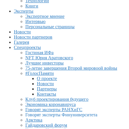
Технологии
Книги
Эксперты
Экспертное мнение
Интервью
Персональные страницы
Новости
Новости партнеров
Галерея
Спецпроекты
Гостиная ИФа
NFT Юрия Аратовского
Лучшие инвесторы
75-летие завершения Второй мировоой войны
#ГолосПамяти
О проекте
Новости
Партнеры
Контакты
Клуб проектирования будущего
Экономика коронавируса
Говорят эксперты РАНХиГС
Говорят эксперты Финуниверситета
Арктика
Гайдаровский форум