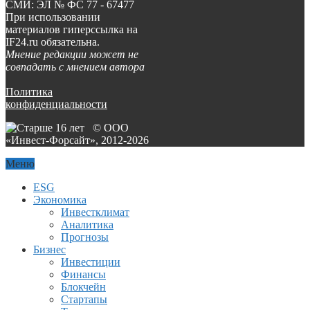
СМИ: ЭЛ № ФС 77 - 67477
При использовании
материалов гиперссылка на
IF24.ru обязательна.
Мнение редакции может не
совпадать с мнением автора
Политика
конфиденциальности
© ООО
«Инвест-Форсайт», 2012-
2026
Меню
ESG
Экономика
Инвестклимат
Аналитика
Прогнозы
Бизнес
Инвестиции
Финансы
Блокчейн
Стартапы