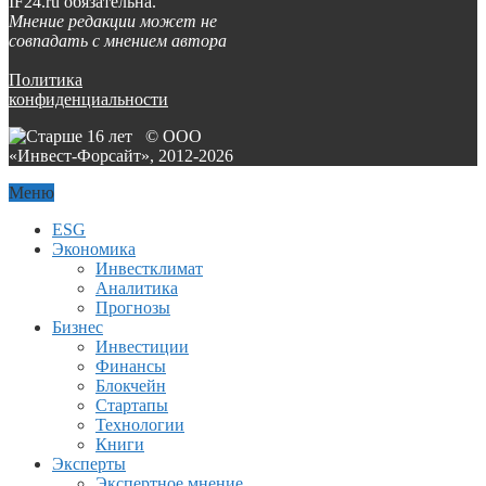
IF24.ru обязательна.
Мнение редакции может не
совпадать с мнением автора
Политика
конфиденциальности
© ООО
«Инвест-Форсайт», 2012-
2026
Меню
ESG
Экономика
Инвестклимат
Аналитика
Прогнозы
Бизнес
Инвестиции
Финансы
Блокчейн
Стартапы
Технологии
Книги
Эксперты
Экспертное мнение