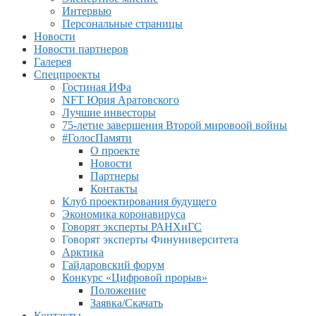
Интервью
Персональные страницы
Новости
Новости партнеров
Галерея
Спецпроекты
Гостиная ИФа
NFT Юрия Аратовского
Лучшие инвесторы
75-летие завершения Второй мировоой войны
#ГолосПамяти
О проекте
Новости
Партнеры
Контакты
Клуб проектирования будущего
Экономика коронавируса
Говорят эксперты РАНХиГС
Говорят эксперты Финуниверситета
Арктика
Гайдаровский форум
Конкурс «Цифровой прорыв»
Положение
Заявка/Скачать
Контакты