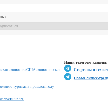
нных.
Перейти в
Перейти в
Д
Наши телеграм-каналы:
йская экономика
США
экономическая
Стартапы и технол
Новые бизнес-трен
реннего туризма в прошлом году
ос почти на 5%