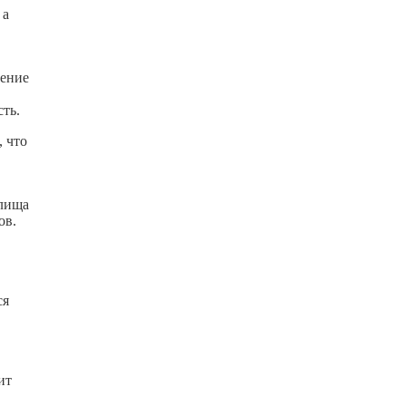
 а
чение
ть.
, что
илища
ов.
ся
ит