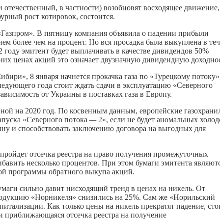
 отечественный, в частности) возобновят восходящее движение,
урный рост котировок, состоится.
«Газпром». В пятницу компания объявила о падении прибыли
ем более чем на процент. Но вся просадка была выкуплена в те
22 году эмитент будет выплачивать в качестве дивидендов 50%
х ценах акций это означает двузначную дивидендную доходнос
ибири», 8 января начнется прокачка газа по «Турецкому потоку»
ледующего года стоит ждать сдачи в эксплуатацию «Северного
зависимость от Украины в поставках газа в Европу.
иной на 2020 год. По косвенным данным, европейские газохран
запуска «Северного потока
—
2», если не будет аномальных холод
ину и способствовать заключению договора на выгодных для
пройдет отсечка реестра на право получения промежуточных
ибавить несколько процентов. При этом бумаги эмитента являют
ой программы обратного выкупа акций.
маги сильно давит нисходящий тренд в ценах на никель. От
родукцию «Норникеля» снизились на 25%. Сам же «Норильский
итализации. Как только цены на никель прекратят падение, сто
и приближающаяся отсечка реестра на получение