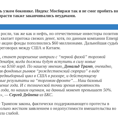
 узком боковике. Индекс Мосбиржи так и не смог пробить в
ырасти также заканчивались неудачами.
осли, так же как и нефть, но отечественные инвесторы позити
хватает притока свежих денег, хотя, по данным компании Emerg
кие акции фонды пополнились $60 миллионами. Дальнейшая судьб
переговорах между США и Китаем.
, станет разрешение интриги с “первой фазой” торговой
екабря, когда должны будут вступить в силу новые
 на $160 млрд. По нашему мнению,
Дональд Трамп
, очевидно,
я фондовых рынков “рождественский сюрприз” в виде
предвыборный цикл в США в разгаре, и действующему
тные результаты на “торговом фронте”… Наш базовый
ение года. И с технической точки зрения вероятность
 года, по нашим оценкам, на данный момент превышает 50%.
в», —
Сергей Дейнека
из БКС.
е Трампом закона, фактически поддерживающего протесты в
вольно жестким заявлением о недопустимости вмешательства во
ла слабой.