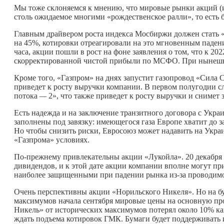
Мы тоже склоняемся к мнению, что мировые рынки акций (и
столь ожидаемое многими «рождественское ралли», то есть б
Главным драйвером роста индекса Мосбиржи должен стать 
на 45%, котировки отреагировали на это мгновенным падени
часа, акции пошли в рост на фоне заявления о том, что к 20
скорректированной чистой прибыли по МСФО. При нынешни
Кроме того, «Газпром» на днях запустит газопровод «Сила С
приведет к росту выручки компании. В первом полугодии с
потока
—
2», что также приведет к росту выручки и снимет 
Есть надежда и на заключение транзитного договора с Укра
заполнены под завязку: имеющегося газа Европе хватит до 
Но чтобы снизить риски, Евросоюз может надавить на Укра
«Газпрома» условиях.
По-прежнему привлекательны акции «Лукойла». 20 декабря 
дивидендов, и к этой дате акции компании вполне могут пр
наиболее защищенными при падении рынка из-за проводим
Очень перспективны акции «Норильского Никеля». Но на бу
максимумов начала сентября мировые цены на основную п
Никель» от исторических максимумов потерял около 10% кап
ждать подъема котировок ГМК. Бумаги будет поддерживать 