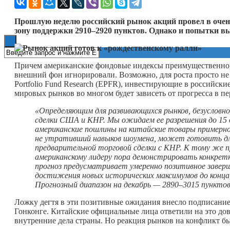
Книги
Прошлую неделю российский рынок акций провел в очень
зону поддержки 2910–2920 пунктов. Однако и попытки в
Причем американские фондовые индексы преимущественно р
внешний фон игнорировали. Возможно, для роста просто не 
Portfolio Fund Research (EPFR), инвестирующие в российс
мировых рынков во многом будет зависеть от прогресса в 
«Определяющим для развивающихся рынков, безусловно
сделки США и КНР. Мы ожидаем ее разрешения до 15 д
американские пошлины на китайские товары примерно
не утративший навыков шоумена, может готовить дл
предварительной торговой сделки с КНР. К тому же 
американскому лидеру пора демонстрировать конкре
прогноз предусматривает умеренно позитивное заверш
достижения новых исторических максимумов до конца
Прогнозный диапазон на декабрь — 2890
–
3015 пункто
Ложку дегтя в эти позитивные ожидания внесло подписани
Гонконге. Китайские официальные лица ответили на это до
внутренние дела страны. Но реакция рынков на конфликт бы