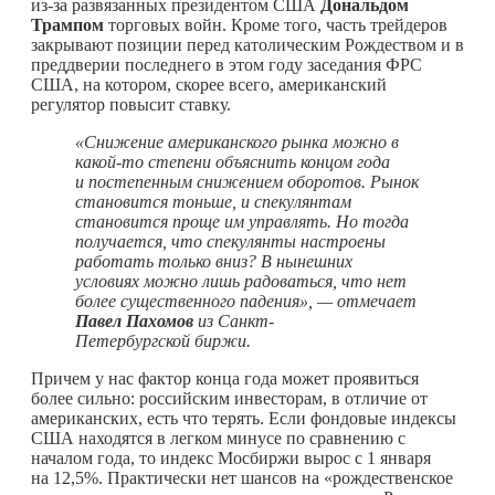
из-за развязанных президентом США
Дональдом
Трампом
торговых войн. Кроме того, часть трейдеров
закрывают позиции перед католическим Рождеством и в
преддверии последнего в этом году заседания ФРС
США, на котором, скорее всего, американский
регулятор повысит ставку.
«Снижение американского рынка можно в
какой-то
степени объяснить концом года
и постепенным снижением оборотов. Рынок
становится тоньше, и спекулянтам
становится проще им управлять. Но тогда
получается, что спекулянты настроены
работать только вниз? В нынешних
условиях можно лишь радоваться, что нет
более существенного падения», — отмечает
Павел Пахомов
из Санкт-
Петербургской биржи.
Причем у нас фактор конца года может проявиться
более сильно: российским инвесторам, в отличие от
американских, есть что терять. Если фондовые индексы
США находятся в легком минусе по сравнению с
началом года, то индекс Мосбиржи вырос с 1 января
на 12,5%. Практически нет шансов на «рождественское