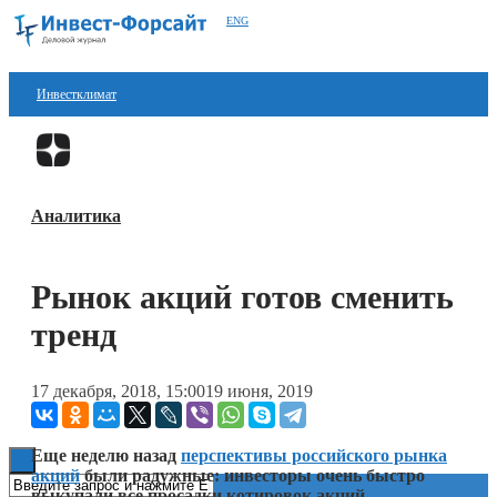
ENG
Инвестклимат
Финансы
Перейти в
Дзен
Инвестиции
Аналитика
Блокчейн
Стартапы
Рынок акций готов сменить
Технологии
тренд
ESG
17 декабря, 2018, 15:00
19 июня, 2019
Книги
Еще неделю назад
перспективы российского рынка
акций
были радужные: инвесторы очень быстро
выкупали все просадки котировок акций,