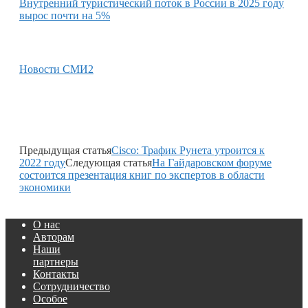
Внутренний туристический поток в России в 2025 году
вырос почти на 5%
Новости СМИ2
Предыдущая статья
Cisco: Трафик Рунета утроится к
2022 году
Следующая статья
На Гайдаровском форуме
состоится презентация книг по экспертов в области
экономики
О нас
Авторам
Наши
партнеры
Контакты
Сотрудничество
Особое