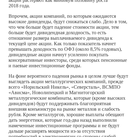
акции растеряют как минимум половину роста
2018 года.
Впрочем, акции компаний, по которым ожидаются
высокие дивиденды, будут снижаться слабо. Дело в том,
что чем больше будет падение стоимости акции, тем
больше будет дивидендная доходность, то есть
отношение размера выплачиваемого дивиденда к
текущей цене акции. Как только показатель начнет
превышать доходность по ОФЗ (около 8,5% годовых),
дивидендные акции начнут усиленно покупать
консервативные инвесторы, среди которых пенсионные
и паевые инвестиционные фонды.
На фоне вероятного падения рынка в целом лучше будут
выглядеть акции металлургических компаний, прежде
всего «Норильский Никель», «Северсталь», ВСМПО
«Ависма», Новолипецкий и Магнитогорский
металлургические комбинаты, которые (кроме высоких
дивидендов) будут поддерживать благоприятная
внешняя конъюнктура на рынке металлов и слабость
рубля. Кроме металлургов, хорошие выплаты обещают
дать энергетики, которые год-два назад выполнили
намеченные инвестиционные программы и не будут
дальше расширять мощности из-за отсутствия
потребностей в электроэнергии со стороны слабой