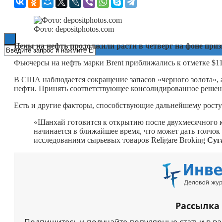
Книги
Фото: depositphotos.com
Цены на нефть продолжили расти в четверг на фоне при
Фьючерсы на нефть марки Brent приближались к отметке $115
В США наблюдается сокращение запасов «черного золота», а
нефти. Принять соответствующее консолидированное решени
Есть и другие факторы, способствующие дальнейшему росту 
«Шанхай готовится к открытию после двухмесячного к
начинается в ближайшее время, что может дать толчок
исследованиям сырьевых товаров Religare Broking
Суг
Рассылка
Подпишитесь и получайте популярные статьи в в