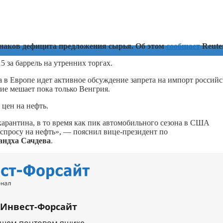
знаков дефицита предложения сырья. Об этом
сообщает
Reuter
 за баррель на утренних торгах.
 в Европе идет активное обсуждение запрета на импорт россий
е мешает пока только Венгрия.
цен на нефть.
арантина, в то время как пик автомобильного сезона в США
 спросу на нефть», — пояснил вице-президент по
андха Сачдева
.
 Инвест-Форсайт
ашем почтовом ящике.