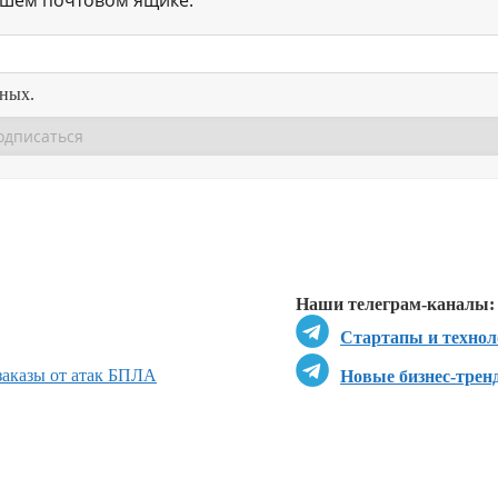
нных.
Перейти в
Перейти в
Д
Наши телеграм-каналы:
Стартапы и технол
 заказы от атак БПЛА
Новые бизнес-трен