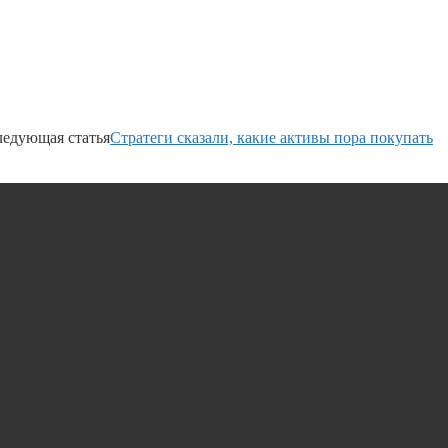
едующая статья
Стратеги сказали, какие активы пора покупать