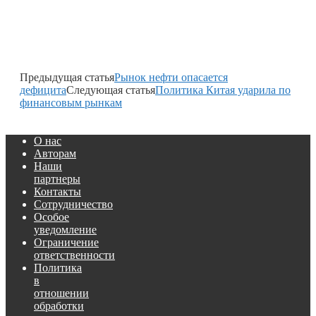
Предыдущая статья
Рынок нефти опасается
дефицита
Следующая статья
Политика Китая ударила по
финансовым рынкам
О нас
Авторам
Наши
партнеры
Контакты
Сотрудничество
Особое
уведомление
Ограничение
ответственности
Политика
в
отношении
обработки