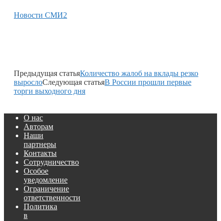
Новости СМИ2
Предыдущая статья
Количество жалоб на вклады резко
выросло
Следующая статья
В России прошли первые
торги выходного дня
О нас
Авторам
Наши
партнеры
Контакты
Сотрудничество
Особое
уведомление
Ограничение
ответственности
Политика
в