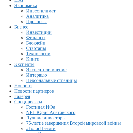
ESG
Экономика
Инвестклимат
Аналитика
Прогнозы
Бизнес
Инвестиции
Финансы
Блокчейн
Стартапы
Технологии
Книги
Эксперты
Экспертное мнение
Интервью
Персональные страницы
Новости
Новости партнеров
Галерея
Спецпроекты
Гостиная ИФа
NFT Юрия Аратовского
Лучшие инвесторы
75-летие завершения Второй мировоой войны
#ГолосПамяти