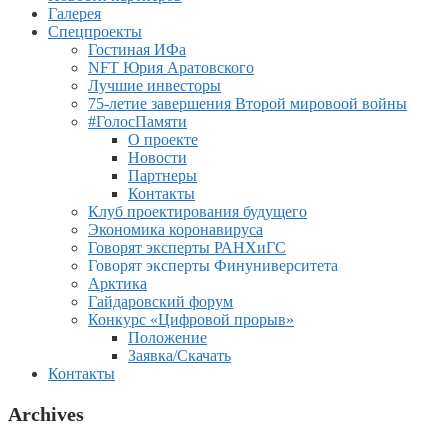
Галерея
Спецпроекты
Гостиная ИФа
NFT Юрия Аратовского
Лучшие инвесторы
75-летие завершения Второй мировоой войны
#ГолосПамяти
О проекте
Новости
Партнеры
Контакты
Клуб проектирования будущего
Экономика коронавируса
Говорят эксперты РАНХиГС
Говорят эксперты Финуниверситета
Арктика
Гайдаровский форум
Конкурс «Цифровой прорыв»
Положение
Заявка/Скачать
Контакты
Archives