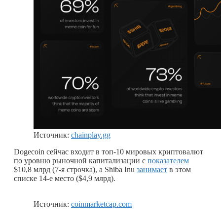
Источник:
chainplay.gg
Dogecoin сейчас входит в топ-10 мировых криптовалют
по уровню рыночной капитализации с
показателем
$10,8 млрд (7-я строчка), а Shiba Inu
занимает
в этом
списке 14-е место ($4,9 млрд).
Источник:
coinmarketcap.com