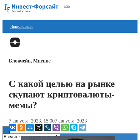
ENG
Инвестклимат
Финансы
Перейти в
Дзен
Инвестиции
Блокчейн
,
Мнение
Блокчейн
Стартапы
С какой целью на рынке
Технологии
скупают криптовалюты-
ESG
мемы?
Книги
7 августа, 2023, 15:00
7 августа, 2023