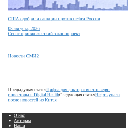
США одобрили санкции против нефти России
08 августа, 2026
Сенат принял жесткий законопроект
Новости СМИ2
Предыдущая статья
Цифра для доктора: во что верят
инвесторы в Digital Health
Следующая статья
Нефть упала
после новостей из Китая
О нас
Авторам
Наши