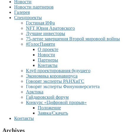
Новости
Новости партнеров
Галерея
Спецпроекты
Гостиная ИФа
NFT Юрия Аратовского
Лучшие инвесторы
75-летие завершения Второй мировоой войны
#ГолосПамяти
О проекте
Новости
Партнеры
Контакты
Клуб проектирования будущего
Экономика коронавируса
Говорят эксперты РАНХиГС
Говорят эксперты Финуниверситета
Арктика
Гайдаровский форум
Конкурс «Цифровой прорыв»
Положение
Заявка/Скачать
Контакты
Archives