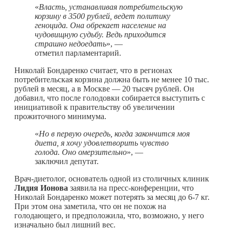
«
Власть, устанавливая потребительскую
корзину в 3500 рублей, ведет политику
геноцида. Она обрекает население на
чудовищную судьбу. Ведь приходится
страшно недоедать
», —
отметил парламентарий.
Николай Бондаренко считает, что в регионах
потребительская корзина должна быть не менее 10 тыс.
рублей в месяц, а в Москве — 20 тысяч рублей. Он
добавил, что после голодовки собирается выступить с
инициативой к правительству об увеличении
прожиточного минимума.
«
Но в первую очередь, когда закончится моя
диета, я хочу удовлетворить чувство
голода. Оно омерзительно
», —
заключил депутат.
Врач-диетолог, основатель одной из столичных клиник
Лидия Ионова
заявила на пресс-конференции, что
Николай Бондаренко может потерять за месяц до 6-7 кг.
При этом она заметила, что он не похож на
голодающего, и предположила, что, возможно, у него
изначально был лишний вес.