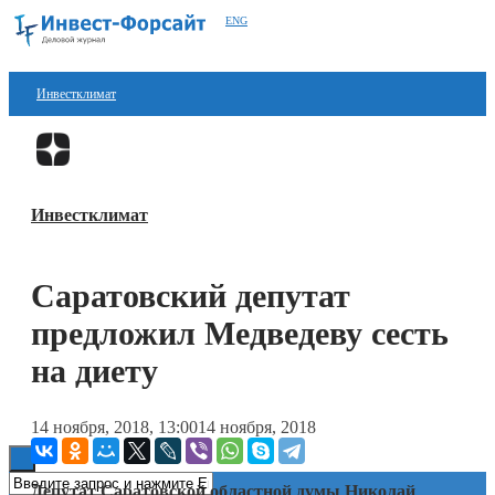
ENG
Инвестклимат
Финансы
Перейти в
Дзен
Инвестиции
Инвестклимат
Блокчейн
Стартапы
Саратовский депутат
Технологии
предложил Медведеву сесть
ESG
на диету
Книги
14 ноября, 2018, 13:00
14 ноября, 2018
Депутат Саратовской областной думы Николай