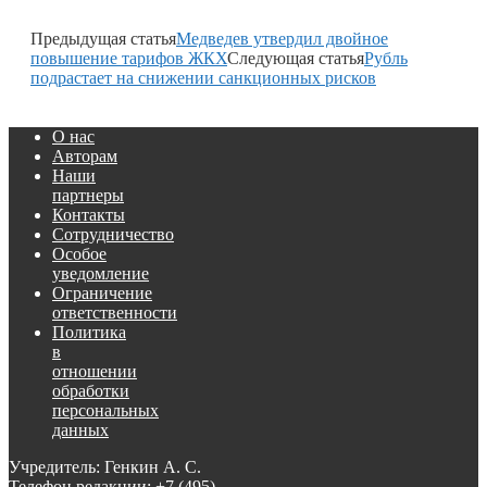
Предыдущая статья
Медведев утвердил двойное
повышение тарифов ЖКХ
Следующая статья
Рубль
подрастает на снижении санкционных рисков
О нас
Авторам
Наши
партнеры
Контакты
Сотрудничество
Особое
уведомление
Ограничение
ответственности
Политика
в
отношении
обработки
персональных
данных
Учредитель: Генкин А. С.
Телефон редакции:
+7 (495)