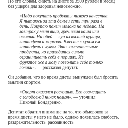
По его словам, сидеть на диете за 3500 рублей в месяц
без ущерба для здоровья невозможно.
«
Надо покупать продукты низкого качества.
Я пытаюсь за эти деньги есть три раза в
день. Покупаю пакет молока на неделю. На
завтрак у меня яйца, гречневая каша или
овсянка. На обед — суп из костей курицы,
картофеля и моркови. Вместе с супом ем
картофель с луком. Это замечательные
продукты, но приходится сильно
ограничивать себя в порциях. Из
фруктов же я могу позволить себе только
яблоки
», — рассказал депутат.
Он добавил, что во время диеты вынужден был бросить
занятия спортом.
«
Спорт оказался роскошью. Его совмещать
с голодовкой никак нельзя»
, — уточнил
Николай Бондаренко.
Депутат обратил внимание на то, что обмороков за
время диеты у него не было, однако появилась слабость,
раздражительность, рассеянность.