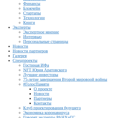
Финансы
Блокчейн
Стартапы
Технологии
Книги
Эксперты
Экспертное мнение
Интервью
Персональные страницы
Новости
Новости партнеров
Галерея
Спецпроекты
Гостиная ИФа
NFT Юрия Аратовского
Лучшие инвесторы
75-летие завершения Второй мировоой войны
#ГолосПамяти
О проекте
Новости
Партнеры
Контакты
Клуб проектирования будущего
Экономика коронавируса
Говорят эксперты РАНХиГС