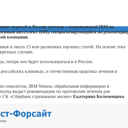
лючил первый в России договор с американской IBM по
ственный интеллект (ИИ), специализирующийся на рекоменда
вой компании.
ков и около 15 млн различных научных статей. На основе этих
кретных случаях.
, теперь оно будет использоваться и в России.
 российских клиниках, и отечественная практика лечения в
по онкологии, IBM Watson, обрабатывая информацию в
екунд выдаст рекомендации по протоколам лечения для
не СК «Сбербанк страхование жизни»
Екатерина Коломенцева
.