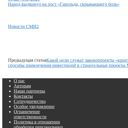
Народ выдвинул на пост «Гарольда, скрывающего боль»
Новости СМИ2
Предыдущая статья
Какой цели служат законопроекты «крип
способы привлечения инвестиций в строительные проект
О нас
Авторам
Наши партнеры
Контакты
Сотрудничество
Особое уведомление
Ограничение
ответственности
Политика в отношении
обработки персональных