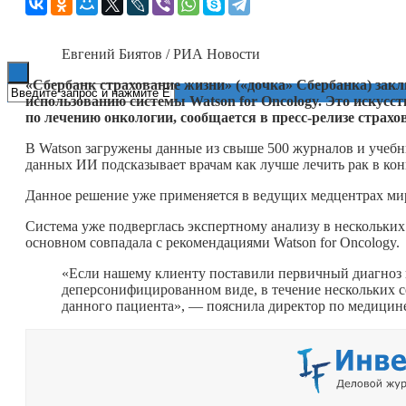
Книги
Евгений Биятов / РИА Новости
«Сбербанк страхование жизни» («дочка» Сбербанка) зак
использованию системы Watson for Oncology. Это искус
по лечению онкологии, сообщается в пресс-релизе страхо
В Watson загружены данные из свыше 500 журналов и учебни
данных ИИ подсказывает врачам как лучше лечить рак в кон
Данное решение уже применяется в ведущих медцентрах мира
Система уже подверглась экспертному анализу в нескольких
основном совпадала с рекомендациями Watson for Oncology.
«Если нашему клиенту поставили первичный диагноз 
деперсонифицированном виде, в течение нескольких с
данного пациента», — пояснила директор по медици