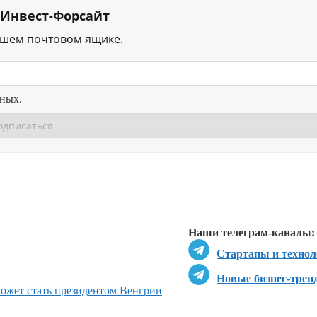
 Инвест-Форсайт
ашем почтовом ящике.
нных.
Перейти в
Перейти в
Д
Наши телеграм-каналы:
Стартапы и технол
Новые бизнес-трен
может стать президентом Венгрии