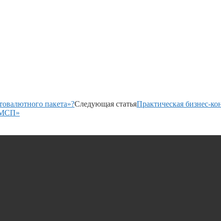
товалютного пакета»?
Следующая статья
Практическая бизнес-к
ы МСП»