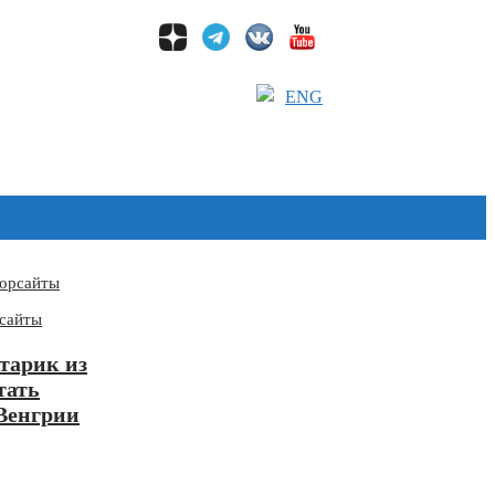
ENG
сайты
старик из
тать
Венгрии