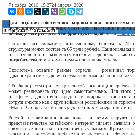
7 ноября, 2016, 15:27
24 апреля, 2026
Книги
Для создания собственной национальной экосистемы п
посреднических и прочих услуг для населения и комп
необходимые ресурсы и инфраструктура, об этом
сообщи
Согласно исследованию, проведенному банком, к 2025
структуры может составить 65 трлн рублей. Национальная 
и взаимодействие различных интернет-сервисов. Такая си
потребителям, так и компаниям – поставщикам услуг.
Экосистема охватит разные отрасли – розничная торг
здравоохранение, туризм, государственные и финансовые ус
Сбербанк рассматривает три способа реализации проекта.
может реализовать эту идею самостоятельно. Для этого 
платформа, достаточно средств и широкая клиентская 
сотрудничество как с крупнейшими российскими интернет-
«Mail.ru Group», так и непосредственно в кооперации с кита
Российские компании пока никак не комментируют п
представительстве китайского интернет-гиганта заявили 
совместные проекты с отечественным банком. Кроме того,
экосистемы на собственной технологической платформе, но