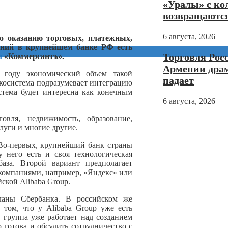
«Уралы» с ко
возвращаютс
6 августа, 2026
о оказанию торговых, платежных,
аний в крупнейшем банке РФ есть
Торговля Рос
л
«Коммерсантъ».
Армении дра
 году экономический объем такой
падает
экосистема подразумевает интеграцию
стема будет интересна как конечным
6 августа, 2026
овля, недвижимость, образование,
луги и многие другие.
 Во-первых, крупнейший банк страны
у него есть и своя технологическая
база. Второй вариант предполагает
компаниями, например, «Яндекс» или
йской Alibaba Group.
ланы Сбербанка. В российском же
о том, что у Alibaba Group уже есть
 группа уже работает над созданием
 готова и обсудить сотрудничество с