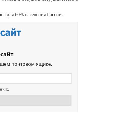
ана для 60% населения России.
рсайт
ашем почтовом ящике.
нных.
Перейти в
Дзен