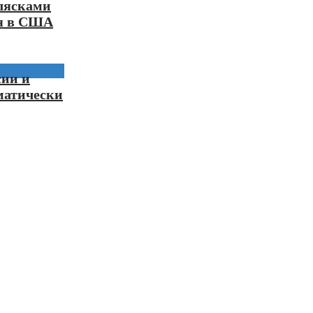
лясками
я в США
сии и
матически