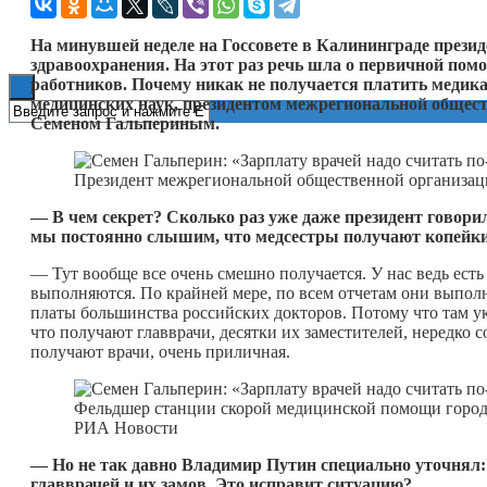
Книги
На минувшей неделе на Госсовете в Калининграде прези
здравоохранения. На этот раз речь шла о первичной пом
работников. Почему никак не получается платить медика
медицинских наук, президентом межрегиональной общес
Семеном Гальпериным.
Президент межрегиональной общественной организац
—
В чем секрет? Сколько раз уже даже президент говори
мы постоянно слышим, что медсестры получают копейк
— Тут вообще все очень смешно получается. У нас ведь ест
выполняются. По крайней мере, по всем отчетам они выпол
платы большинства российских докторов. Потому что там ук
что получают главврачи, десятки их заместителей, нередко с
получают врачи, очень приличная.
Фельдшер станции скорой медицинской помощи города
РИА Новости
—
Но не так давно Владимир Путин специально уточнял: с
главврачей и их замов. Это исправит ситуацию?