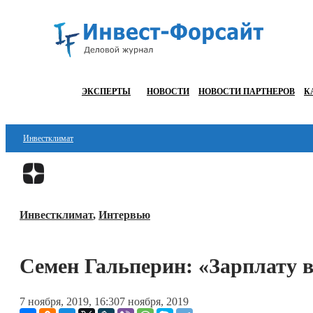
ЭКСПЕРТЫ
НОВОСТИ
НОВОСТИ ПАРТНЕРОВ
К
Инвестклимат
Финансы
Инвестиции
Инвестклимат
,
Интервью
Блокчейн
Стартапы
Семен Гальперин: «Зарплату в
Технологии
7 ноября, 2019, 16:30
7 ноября, 2019
ESG