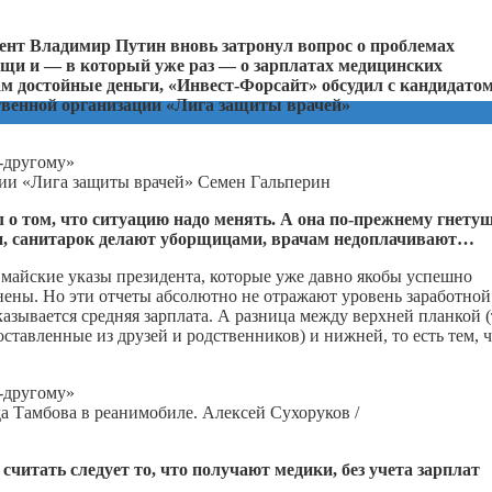
дент Владимир Путин вновь затронул вопрос о проблемах
ощи и — в который уже раз — о зарплатах медицинских
м достойные деньги, «Инвест-Форсайт» обсудил с кандидато
твенной организации «Лига защиты врачей»
ии «Лига защиты врачей» Семен Гальперин
л о том, что ситуацию надо менять. А она по-прежнему гнету
и, санитарок делают уборщицами, врачам недоплачивают…
ь майские указы президента, которые уже давно якобы успешно
нены. Но эти отчеты абсолютно не отражают уровень заработной
азывается средняя зарплата. А разница между верхней планкой (
оставленные из друзей и родственников) и нижней, то есть тем, 
 Тамбова в реанимобиле. Алексей Сухоруков /
читать следует то, что получают медики, без учета зарплат