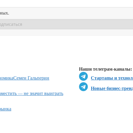
нных.
Перейти в
Перейти в
Д
Наши телеграм-каналы:
номика
Семен Гальперин
Стартапы и технол
Новые бизнес-трен
местить — не значит выиграть
рынка