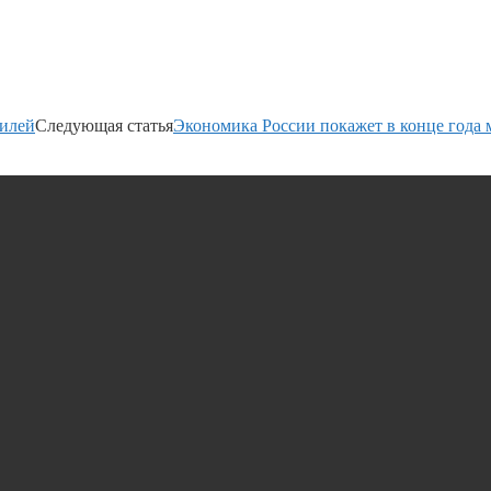
билей
Следующая статья
Экономика России покажет в конце года