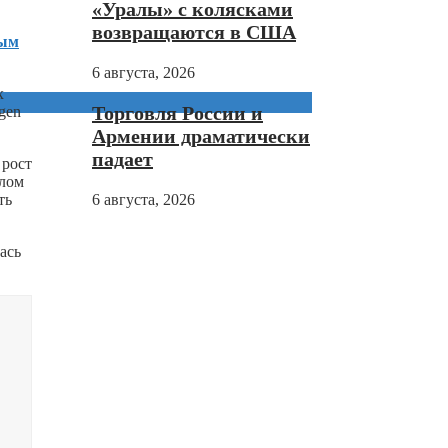
«Уралы» с колясками
возвращаются в США
ым
6 августа, 2026
х
Торговля России и
gen
Армении драматически
падает
 рост
алом
ть
6 августа, 2026
ась