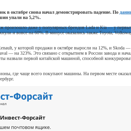
к в октябре снова начал демонстрировать падение. По
данн
шин упали на 5,2%.
аж произошло даже у популярных брендов Lada и Kia — у первы
хнули и вовсе на 60%. В минусе оказались также Toyota, Volkswa
enault, у которой продажи в октябре выросли на 12%, и Skoda —
val — на 323%. Это связано с открытием в России завода и нач
рты назвали первой китайской машиной, способной конкурирова
гионы, где чаще всего покупают машины. На первом месте оказал
ербург.
 Инвест-Форсайт
ашем почтовом ящике.