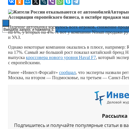
Книги
Авторыно
Ассоциации европейского бизнеса, в октябре продажи ма
Падение авторынка коснулось всех игроков, снижение прод
на 6%, у вторых на 4%. А вот у компании Nissan продажи ру
и УАЗ.
Однако некоторые компании оказались в плюсе, например: R
на 17%. Самый же большой рост показал китайский бренд Ha
выпуска
кроссовера нового уровня Haval F7
, который экспе
с европейскими.
Ранее «Инвест-Форсайт»
сообщал
, что эксперты назвали ре
Москва, на втором — Подмосковье, на третьем — Санкт-Пет
Рассылка
Подпишитесь и получайте популярные статьи в в