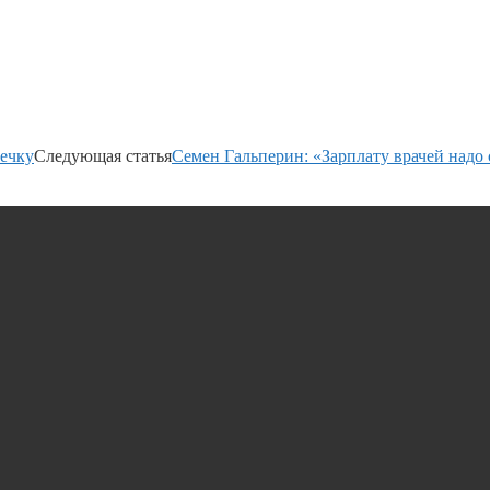
речку
Следующая статья
Семен Гальперин: «Зарплату врачей надо 