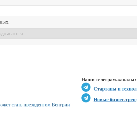
нных.
Перейти в
Перейти в
Д
Наши телеграм-каналы:
Стартапы и технол
Новые бизнес-трен
может стать президентом Венгрии