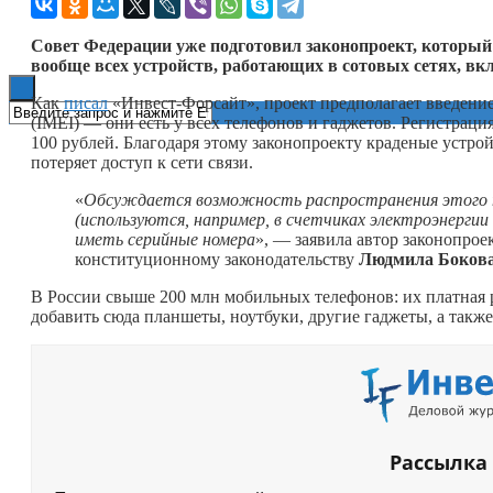
Книги
Совет Федерации уже подготовил законопроект, которы
вообще всех устройств, работающих в сотовых сетях, в
Как
писал
«Инвест-Форсайт», проект предполагает введени
(IMEI) — они есть у всех телефонов и гаджетов. Регистраци
100 рублей. Благодаря этому законопроекту краденые устро
потеряет доступ к сети связи.
«
Обсуждается возможность распространения этого пр
(используются, например, в счетчиках электроэнерги
иметь серийные номера
», — заявила автор законопрое
конституционному законодательству
Людмила Боков
В России свыше 200 млн мобильных телефонов: их платная р
добавить сюда планшеты, ноутбуки, другие гаджеты, а такж
Рассылка