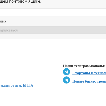
ашем почтовом ящике.
нных.
Перейти в
Перейти в
Д
Наши телеграм-каналы:
Стартапы и технол
Новые бизнес-трен
 заказы от атак БПЛА