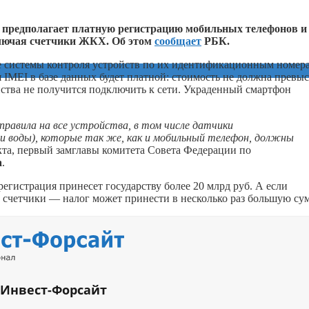
й предполагает платную регистрацию мобильных телефонов и
ключая счетчики ЖКХ. Об этом
сообщает
РБК.
е системы контроля устройств по их идентификационным номер
я IMEI в базе данных будет платной: стоимость не должна превы
йства не получится подключить к сети. Украденный смартфон
авила на все устройства, в том числе датчики
и и воды), которые так же, как и мобильный телефон, должны
кта, первый замглавы комитета Совета Федерации по
а
.
егистрация принесет государству более 20 млрд руб. А если
е счетчики — налог может принести в несколько раз большую су
 Инвест-Форсайт