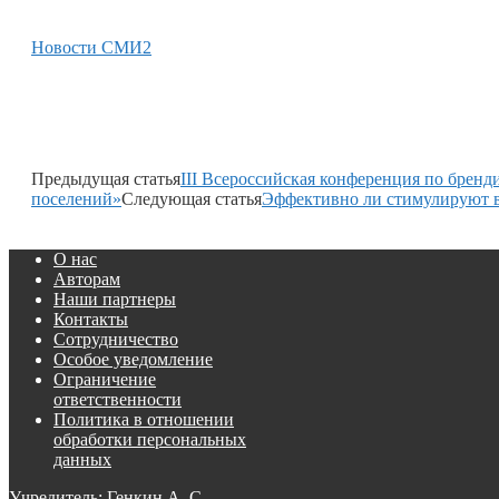
Новости СМИ2
Предыдущая статья
III Всероссийская конференция по брен
поселений»
Следующая статья
Эффективно ли стимулируют в
О нас
Авторам
Наши партнеры
Контакты
Сотрудничество
Особое уведомление
Ограничение
ответственности
Политика в отношении
обработки персональных
данных
Учредитель: Генкин А. С.