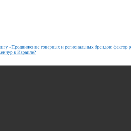
дингу «Продвижение товарных и региональных брендов: фактор р
енчур в Израиле?