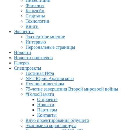
Инвестиции
Финансы
Блокчейн
Стартапы
Технологии
Книги
Эксперты
Экспертное мнение
Интервью
Персональные страницы
Новости
Новости партнеров
Галерея
Спецпроекты
Гостиная ИФа
NFT Юрия Аратовского
Лучшие инвесторы
75-летие завершения Второй мировоой войны
#ГолосПамяти
О проекте
Новости
Партнеры
Контакты
Клуб проектирования будущего
Экономика коронавируса