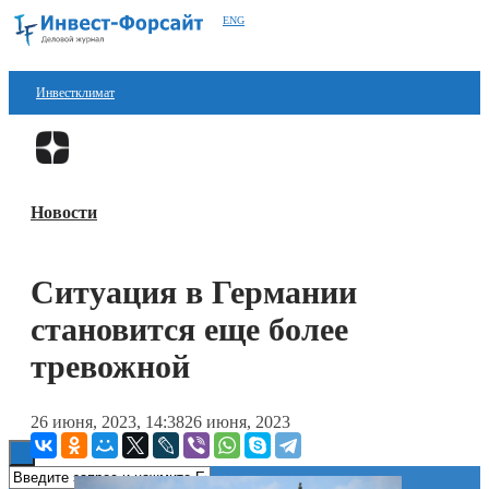
ENG
Инвестклимат
Финансы
Перейти в
Дзен
Инвестиции
Новости
Блокчейн
Стартапы
Ситуация в Германии
Технологии
становится еще более
ESG
тревожной
Книги
26 июня, 2023, 14:38
26 июня, 2023