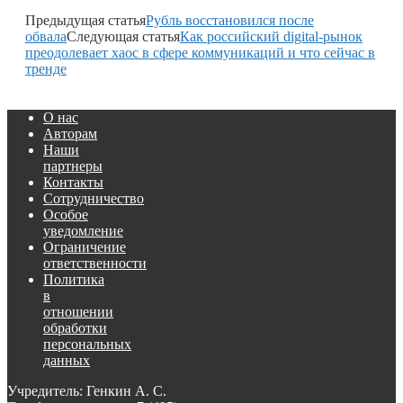
Предыдущая статья
Рубль восстановился после
обвала
Следующая статья
Как российский digital-рынок
преодолевает хаос в сфере коммуникаций и что сейчас в
тренде
О нас
Авторам
Наши
партнеры
Контакты
Сотрудничество
Особое
уведомление
Ограничение
ответственности
Политика
в
отношении
обработки
персональных
данных
Учредитель: Генкин А. С.