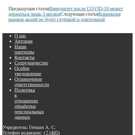
Предыдущая статья
Иммунитет после COVID-19 может
держаться лишь 3 месяца
Следующая статья
Коррекция
рынков акций не будет глубокой и длительной
О нас
Авторам
Наши
партнеры
Контакты
Сотрудничество
Особое
уведомление
Ограничение
ответственности
Политика
в
отношении
обработки
персональных
данных
Учредитель: Генкин А. С.
Телефон редакции:
+7 (495)