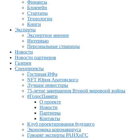
Финансы
Блокчейн
Стартапы
Технологии
Книги
Эксперты
Экспертное мнение
Интервью
Персональные страницы
Новости
Новости партнеров
Галерея
Спецпроекты
Гостиная ИФа
NFT Юрия Аратовского
Лучшие инвесторы
75-летие завершения Второй мировоой войны
#ГолосПамяти
О проекте
Новости
Партнеры
Контакты
Клуб проектирования будущего
Экономика коронавируса
Говорят эксперты РАНХиГС