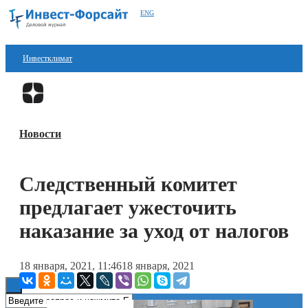
ENG
Инвестклимат
Финансы
Перейти в
Дзен
Инвестиции
Новости
Блокчейн
Стартапы
Следственный комитет
Технологии
предлагает ужесточить
ESG
наказание за уход от налогов
Книги
18 января, 2021, 11:46
18 января, 2021