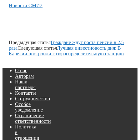
Новости СМИ2
Предыдущая статья
Граждане ждут роста пенсий в 2,5
раза
Следующая статья
Лучшая инвестновость дня: В
Карелии построили газораспределительную станцию
О нас
Авторам
Наши
партнеры
Контакты
Сотрудничество
Особое
уведомление
Ограничение
ответственности
Политика
в
отношении