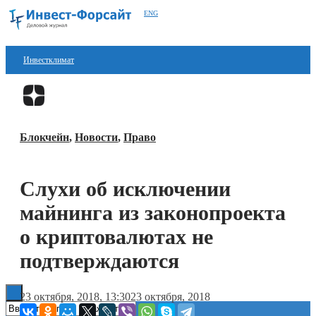
ENG
Инвестклимат
Финансы
Перейти в
Дзен
Инвестиции
Блокчейн
,
Новости
,
Право
Блокчейн
Стартапы
Слухи об исключении
Технологии
майнинга из законопроекта
ESG
о криптовалютах не
подтверждаются
Книги
23 октября, 2018, 13:30
23 октября, 2018