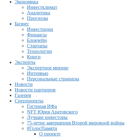
Экономика
Инвестклимат
Аналитика
Прогнозы
Бизнес
Инвестиции
Финансы
Блокчейн
Стартапы
Технологии
Книги
Эксперты
Экспертное мнение
Интервью
Персональные страницы
Новости
Новости партнеров
Галерея
Спецпроекты
Гостиная ИФа
NFT Юрия Аратовского
Лучшие инвесторы
75-летие завершения Второй мировоой войны
#ГолосПамяти
О проекте