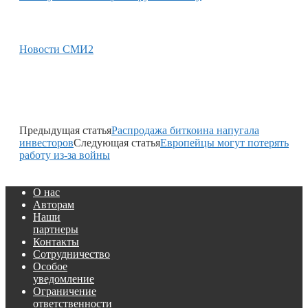
Новости СМИ2
Предыдущая статья
Распродажа биткоина напугала
инвесторов
Следующая статья
Европейцы могут потерять
работу из-за войны
О нас
Авторам
Наши
партнеры
Контакты
Сотрудничество
Особое
уведомление
Ограничение
ответственности