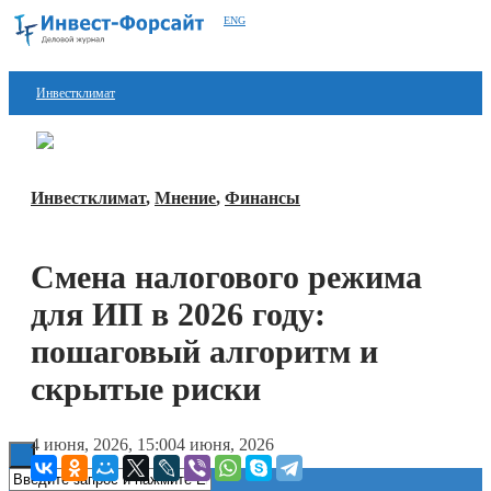
ENG
Инвестклимат
Финансы
Перейти в
Дзен
Инвестиции
Инвестклимат
,
Мнение
,
Финансы
Блокчейн
Смена налогового режима
Стартапы
для ИП в 2026 году:
Технологии
пошаговый алгоритм и
ESG
скрытые риски
Книги
4 июня, 2026, 15:00
4 июня, 2026