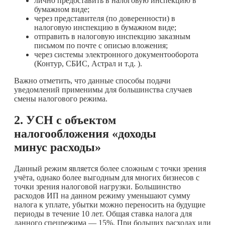
лично предоставить в налоговую инспекцию в
бумажном виде;
через представителя (по доверенности) в
налоговую инспекцию в бумажном виде;
отправить в налоговую инспекцию заказным
письмом по почте с описью вложения;
через системы электронного документооборота
(Контур, СБИС, Астрал и т.д. ).
Важно отметить, что данные способы подачи
уведомлений применимы для большинства случаев
смены налогового режима.
2. УСН с объектом
налогообложения «доходы
минус расходы»
Данный режим является более сложным с точки зрения
учёта, однако более выгодным для многих бизнесов с
точки зрения налоговой нагрузки. Большинство
расходов ИП на данном режиму уменьшают сумму
налога к уплате, убытки можно переносить на будущие
периоды в течение 10 лет. Общая ставка налога для
данного спецрежима — 15%. При больших расходах или