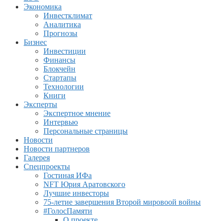
Экономика
Инвестклимат
Аналитика
Прогнозы
Бизнес
Инвестиции
Финансы
Блокчейн
Стартапы
Технологии
Книги
Эксперты
Экспертное мнение
Интервью
Персональные страницы
Новости
Новости партнеров
Галерея
Спецпроекты
Гостиная ИФа
NFT Юрия Аратовского
Лучшие инвесторы
75-летие завершения Второй мировоой войны
#ГолосПамяти
О проекте