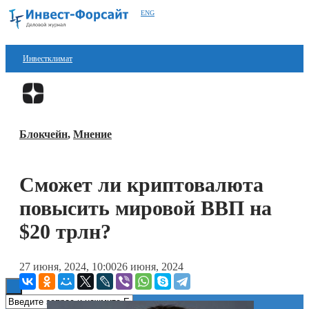
ENG
Инвестклимат
Финансы
Перейти в
Дзен
Инвестиции
Блокчейн
,
Мнение
Блокчейн
Стартапы
Сможет ли криптовалюта
Технологии
повысить мировой ВВП на
ESG
$20 трлн?
Книги
27 июня, 2024, 10:00
26 июня, 2024