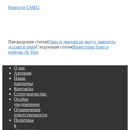
Новости СМИ2
Предыдущая статья
Юань и дирхам не могут заменить
доллар и евро
Следующая статья
Инвесторы боятся
победы Ле Пен
О нас
Авторам
Наши
партнеры
Контакты
Сотрудничество
Особое
уведомление
Ограничение
ответственности
Политика
в