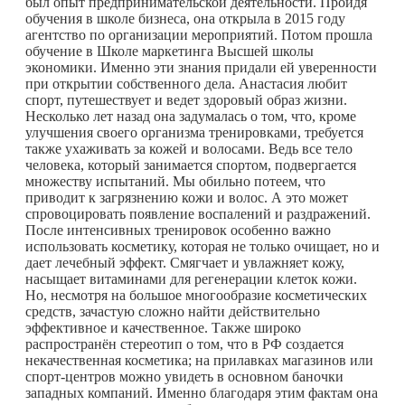
был опыт предпринимательской деятельности. Пройдя
обучения в школе бизнеса, она открыла в 2015 году
агентство по организации мероприятий. Потом прошла
обучение в Школе маркетинга Высшей школы
экономики. Именно эти знания придали ей уверенности
при открытии собственного дела. Анастасия любит
спорт, путешествует и ведет здоровый образ жизни.
Несколько лет назад она задумалась о том, что, кроме
улучшения своего организма тренировками, требуется
также ухаживать за кожей и волосами. Ведь все тело
человека, который занимается спортом, подвергается
множеству испытаний. Мы обильно потеем, что
приводит к загрязнению кожи и волос. А это может
спровоцировать появление воспалений и раздражений.
После интенсивных тренировок особенно важно
использовать косметику, которая не только очищает, но и
дает лечебный эффект. Смягчает и увлажняет кожу,
насыщает витаминами для регенерации клеток кожи.
Но, несмотря на большое многообразие косметических
средств, зачастую сложно найти действительно
эффективное и качественное. Также широко
распространён стереотип о том, что в РФ создается
некачественная косметика; на прилавках магазинов или
спорт-центров можно увидеть в основном баночки
западных компаний. Именно благодаря этим фактам она