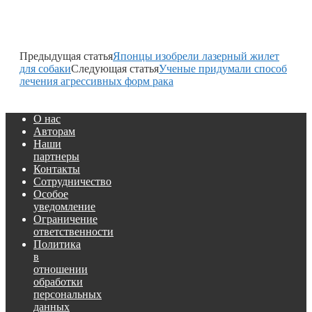
Предыдущая статья
Японцы изобрели лазерный жилет
для собаки
Следующая статья
Ученые придумали способ
лечения агрессивных форм рака
О нас
Авторам
Наши
партнеры
Контакты
Сотрудничество
Особое
уведомление
Ограничение
ответственности
Политика
в
отношении
обработки
персональных
данных