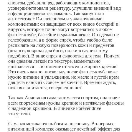
спортом, добавили ряд работающих компонентов,
усовершенствовали рецептуру, улучшили внешний вид
и функциональность флаконов. Так выпустили
антисептик с D-пантенолом и увлажняющими
компонентами: он защищает от всех видов бактерий и
вирусов, которые точно могут встречаться в любом
фитнес-клубе, бассейне и spa-комплексе. Он сделан не
гелеобразным, а в форме спрея, чтобы удобно было
распылять на любую поверхность кожи и предметов
(штанги, коврики для йоги, полки в сауне и тому
подобное). В виде спрея и сыворотка для тела. Причем
она сделана легкой по текстуре, моментально
впитывается — в отличие от масел и жирных кремов.
Это очень важно, поскольку после фитнес-клуба коже
нужно питание и увлажнение, но масло и густой крем
для тела наносить совсем не хочется. Времени ждать,
пока все впитается, совершенно нет.
Так как Анастасия сама занимается спортом, она знает:
всем спортсменам нужны крепкие и нетяжелые флаконы
с надежной крышкой. В линейке Forever drive
это учтено.
Сама косметика очень богата по составу. Во-первых,
витаминный комплекс оказывает лечебный эффект для