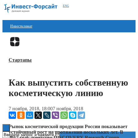
ENG
Инвестклимат
Финансы
Перейти в
Дзен
Инвестиции
Стартапы
Блокчейн
Стартапы
Как выпустить собственную
Технологии
косметическую линию
ESG
7 ноября, 2018, 18:00
7 ноября, 2018
Книги
Рынок косметической продукции России показывает
устойчивый рост на протяжении нескольких лет. В
2017 году агентство
DISCOVERY
Research
Group