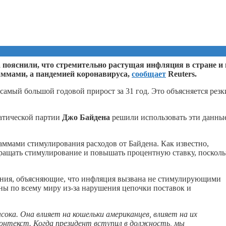
пояснили, что стремительно растущая инфляция в стране и 
ммами, а пандемией коронавируса,
сообщает
Reuters.
амый большой годовой прирост за 31 год. Это объясняется рез
атической партии
Джо Байдена
решили использовать эти данны
аммами стимулирования расходов от Байдена. Как известно,
ращать стимулирование и повышать процентную ставку, посколь
ения, объясняющие, что инфляция вызвана не стимулирующими
ны по всему миру из-за нарушения цепочки поставок и
сока. Она влияет на кошельки американцев, влияет на их
онтекст. Когда президент вступил в должность, мы