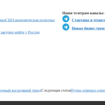
Перейти в
Д
Наши телеграм-каналы:
ика
США
экономическая политика
Стартапы и технол
Новые бизнес-трен
 закупки нефти у России
рочный восходящий тренд
Следующая статья
Путин отменил один 