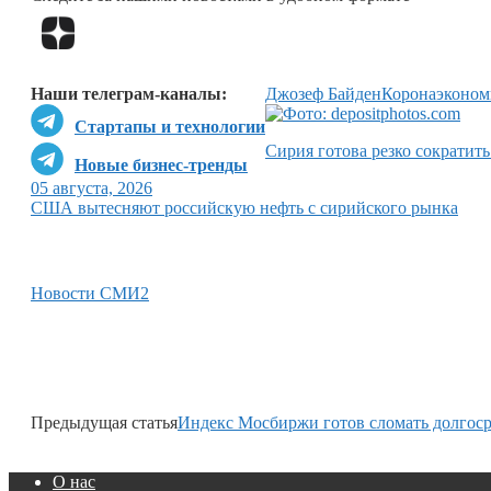
Наши телеграм-каналы:
Джозеф Байден
Коронаэконом
Стартапы и технологии
Сирия готова резко сократить
Новые бизнес-тренды
05 августа, 2026
США вытесняют российскую нефть с сирийского рынка
Новости СМИ2
Предыдущая статья
Индекс Мосбиржи готов сломать долгос
О нас