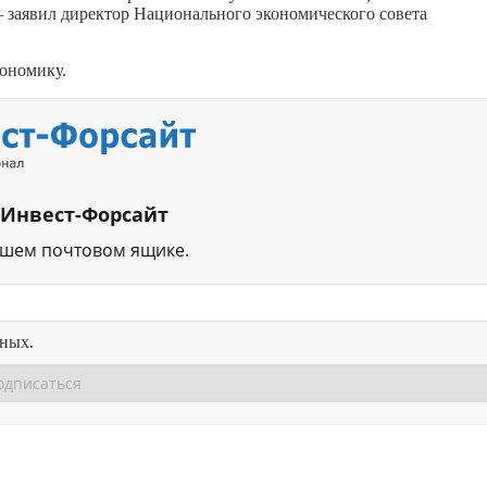
—
заявил директор Национального экономического совета
ономику.
 Инвест-Форсайт
ашем почтовом ящике.
нных.
Перейти в