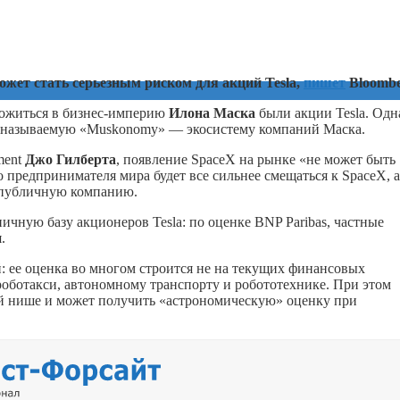
жет стать серьезным риском для акций Tesla,
пишет
Bloombe
ложиться в бизнес-империю
Илона Маска
были акции Tesla. Одн
ак называемую «Muskonomy» — экосистему компаний Маска.
ment
Джо Гилберта
, появление SpaceX на рынке «не может быть
о предпринимателя мира будет все сильнее смещаться к SpaceX, а
ю публичную компанию.
ичную базу акционеров Tesla: по оценке BNP Paribas, частные
.
й: ее оценка во многом строится не на текущих финансовых
 роботакси, автономному транспорту и робототехнике. При этом
ей нише и может получить «астрономическую» оценку при