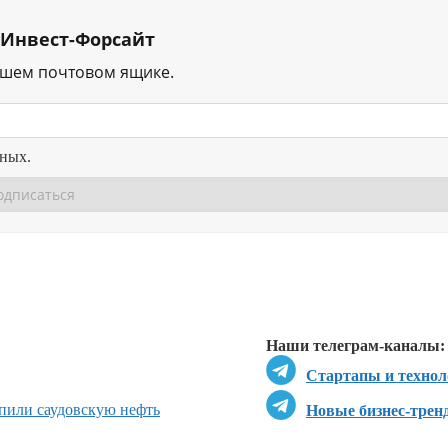
 Инвест-Форсайт
ашем почтовом ящике.
нных.
Перейти в
Перейти в
Д
Наши телеграм-каналы:
Стартапы и технол
пили саудовскую нефть
Новые бизнес-трен