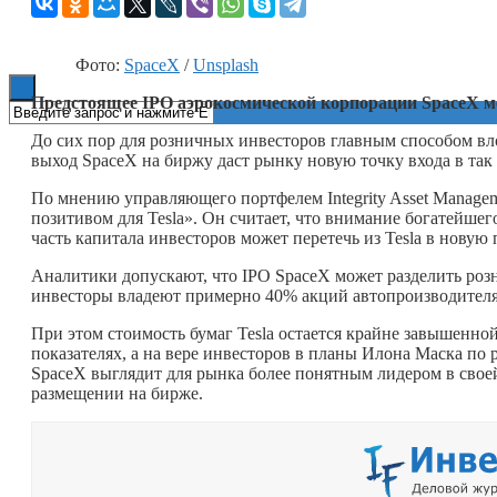
Книги
Фото:
SpaceX
/
Unsplash
Предстоящее IPO аэрокосмической корпорации SpaceX мо
До сих пор для розничных инвесторов главным способом в
выход SpaceX на биржу даст рынку новую точку входа в т
По мнению управляющего портфелем Integrity Asset Manage
позитивом для Tesla». Он считает, что внимание богатейшег
часть капитала инвесторов может перетечь из Tesla в нову
Аналитики допускают, что IPO SpaceX может разделить розн
инвесторы владеют примерно 40% акций автопроизводителя
При этом стоимость бумаг Tesla остается крайне завышенно
показателях, а на вере инвесторов в планы Илона Маска по
SpaceX выглядит для рынка более понятным лидером в сво
размещении на бирже.