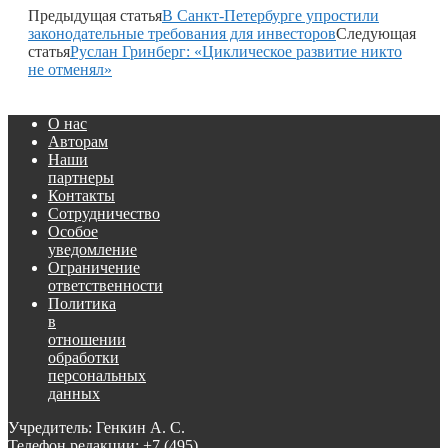
Предыдущая статья
В Санкт-Петербурге упростили
законодательные требования для инвесторов
Следующая
статья
Руслан Гринберг: «Циклическое развитие никто
не отменял»
О нас
Авторам
Наши
партнеры
Контакты
Сотрудничество
Особое
уведомление
Ограничение
ответственности
Политика
в
отношении
обработки
персональных
данных
Учредитель: Генкин А. С.
Телефон редакции:
+7 (495)