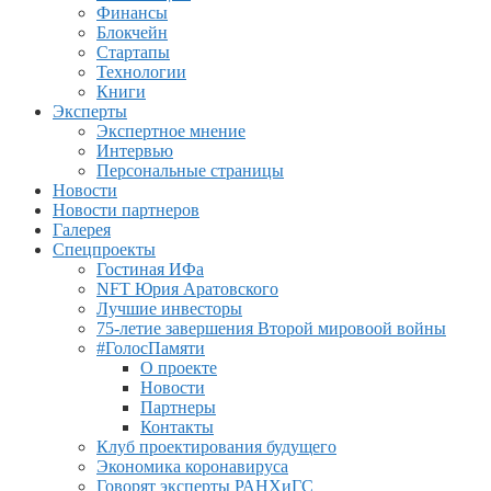
Финансы
Блокчейн
Стартапы
Технологии
Книги
Эксперты
Экспертное мнение
Интервью
Персональные страницы
Новости
Новости партнеров
Галерея
Спецпроекты
Гостиная ИФа
NFT Юрия Аратовского
Лучшие инвесторы
75-летие завершения Второй мировоой войны
#ГолосПамяти
О проекте
Новости
Партнеры
Контакты
Клуб проектирования будущего
Экономика коронавируса
Говорят эксперты РАНХиГС