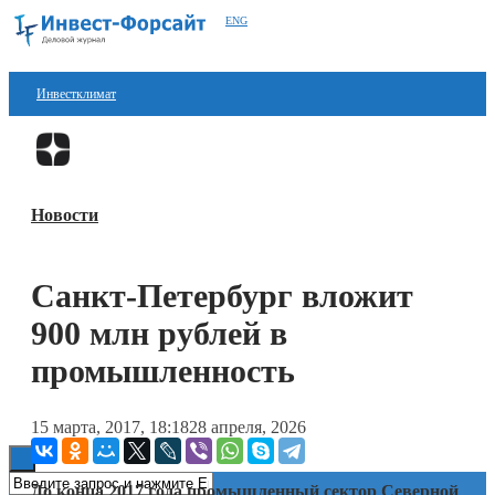
ENG
Инвестклимат
Финансы
Перейти в
Дзен
Инвестиции
Новости
Блокчейн
Стартапы
Санкт-Петербург вложит
Технологии
900 млн рублей в
ESG
промышленность
Книги
15 марта, 2017, 18:18
28 апреля, 2026
До конца 2017 года промышленный сектор Северной