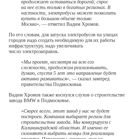
продолжает оставаться дорогой; спрос
на нее есть только в богатых регионах. В
частности, электробусы может позволить
купить в большом объеме только
Москва
», — отметил Вадим Хромов.
По его словам, для запуска электробусов на улицах
городов надо создать необходимую для их работы
инфраструктуру, надо увеличивать
число электрозаправок.
«
Мы проект, несмотря на всю его
сложность, продолжим реализовывать,
думаю, спустя 5 лет это направление будет
активно развиваться
», — сказал зампред
правительства Подмосковья.
Вадим Хромов также коснулся слухов о строительстве
завода BMW в Подмосковье.
«
Скорее всего, этот завод у нас не будет
построен. Компания выбирает регион для
строительства завода. Мы конкурируем с
Калининградской областью. И именно ее
склоняются выбрать немцы для реализации
проекта. Переговоры, конечно, еще не