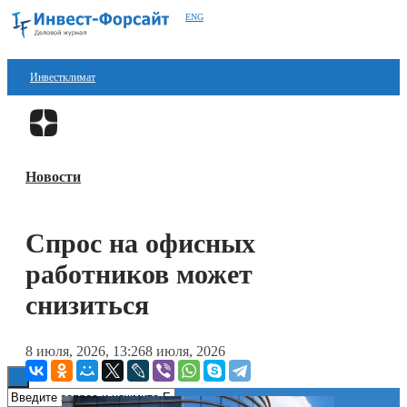
ENG
Инвестклимат
Финансы
Перейти в
Дзен
Инвестиции
Новости
Блокчейн
Стартапы
Спрос на офисных
Технологии
работников может
ESG
снизиться
Книги
8 июля, 2026, 13:26
8 июля, 2026