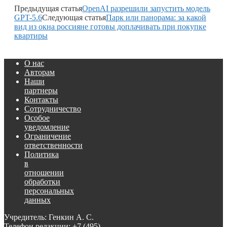
Предыдущая статья
OpenAI разрешили запустить модель
GPT-5.6
Следующая статья
Парк или панорама: за какой
вид из окна россияне готовы доплачивать при покупке
квартиры
О нас
Авторам
Наши
партнеры
Контакты
Сотрудничество
Особое
уведомление
Ограничение
ответственности
Политика
в
отношении
обработки
персональных
данных
Учредитель: Генкин А. С.
Телефон редакции:
+7 (495)