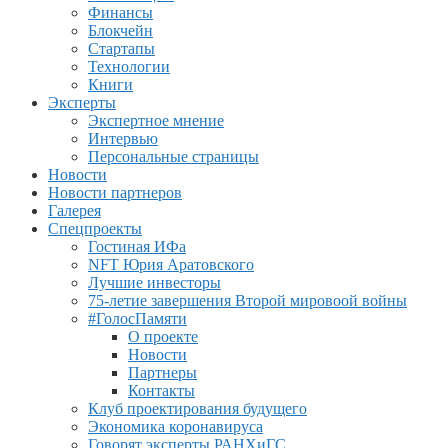
Финансы
Блокчейн
Стартапы
Технологии
Книги
Эксперты
Экспертное мнение
Интервью
Персональные страницы
Новости
Новости партнеров
Галерея
Спецпроекты
Гостиная ИФа
NFT Юрия Аратовского
Лучшие инвесторы
75-летие завершения Второй мировоой войны
#ГолосПамяти
О проекте
Новости
Партнеры
Контакты
Клуб проектирования будущего
Экономика коронавируса
Говорят эксперты РАНХиГС