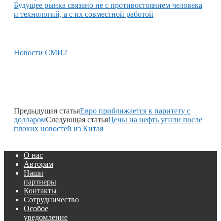
Будущее рынка связано не с противостоянием человека
и технологий, а с их совместной работой
Новости СМИ2
Предыдущая статья
Евро приближается к паритету с
долларом
Следующая статья
Цены на нефть упали после
плохих новостей из Китая
О нас
Авторам
Наши
партнеры
Контакты
Сотрудничество
Особое
уведомление