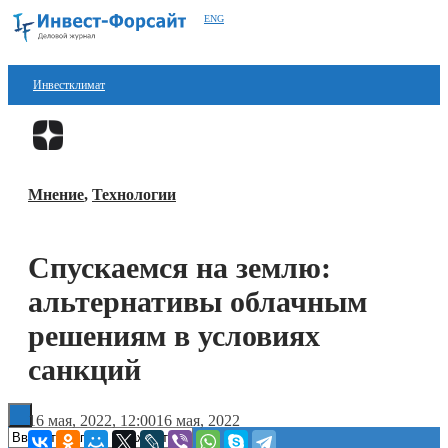
ENG
Инвестклимат
Финансы
Перейти в
Дзен
Инвестиции
Мнение
,
Технологии
Блокчейн
Стартапы
Спускаемся на землю:
Технологии
альтернативы облачным
ESG
решениям в условиях
санкций
Книги
16 мая, 2022, 12:00
16 мая, 2022