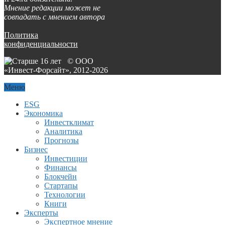
Мнение редакции может не
совпадать с мнением автора
Политика
конфиденциальности
© ООО
«Инвест-Форсайт», 2012-
2026
Меню
ESG
Экономика
Инвестклимат
Аналитика
Прогнозы
Бизнес
Инвестиции
Финансы
Блокчейн
Стартапы
Технологии
Книги
Эксперты
Экспертное мнение