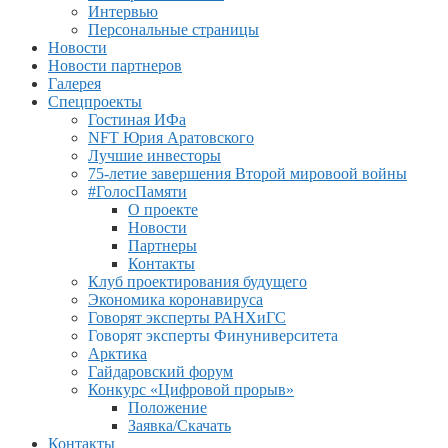
Интервью
Персональные страницы
Новости
Новости партнеров
Галерея
Спецпроекты
Гостиная ИФа
NFT Юрия Аратовского
Лучшие инвесторы
75-летие завершения Второй мировоой войны
#ГолосПамяти
О проекте
Новости
Партнеры
Контакты
Клуб проектирования будущего
Экономика коронавируса
Говорят эксперты РАНХиГС
Говорят эксперты Финуниверситета
Арктика
Гайдаровский форум
Конкурс «Цифровой прорыв»
Положение
Заявка/Скачать
Контакты