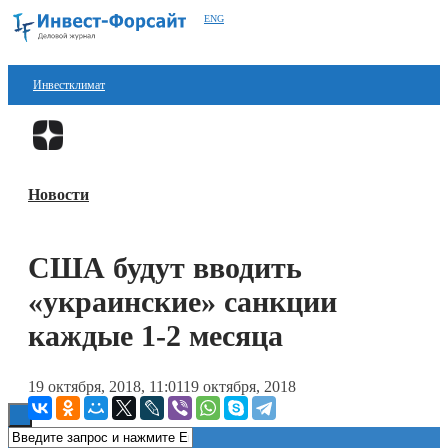
ENG
Инвестклимат
Финансы
Перейти в
Дзен
Инвестиции
Новости
Блокчейн
Стартапы
США будут вводить
Технологии
«украинские» санкции
ESG
каждые 1-2 месяца
Книги
19 октября, 2018, 11:01
19 октября, 2018