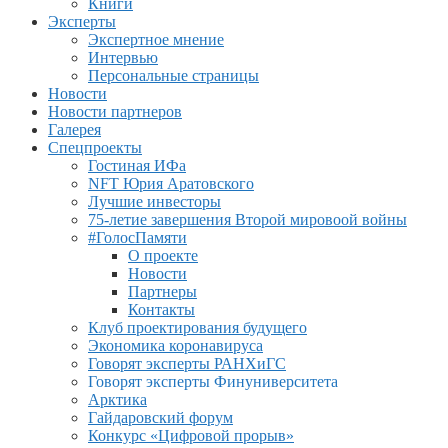
Книги
Эксперты
Экспертное мнение
Интервью
Персональные страницы
Новости
Новости партнеров
Галерея
Спецпроекты
Гостиная ИФа
NFT Юрия Аратовского
Лучшие инвесторы
75-летие завершения Второй мировоой войны
#ГолосПамяти
О проекте
Новости
Партнеры
Контакты
Клуб проектирования будущего
Экономика коронавируса
Говорят эксперты РАНХиГС
Говорят эксперты Финуниверситета
Арктика
Гайдаровский форум
Конкурс «Цифровой прорыв»