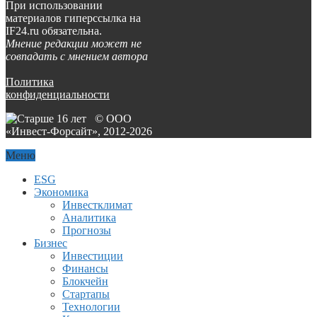
При использовании
материалов гиперссылка на
IF24.ru обязательна.
Мнение редакции может не
совпадать с мнением автора
Политика
конфиденциальности
© ООО
«Инвест-Форсайт», 2012-
2026
Меню
ESG
Экономика
Инвестклимат
Аналитика
Прогнозы
Бизнес
Инвестиции
Финансы
Блокчейн
Стартапы
Технологии