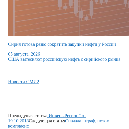
Сирия готова резко сократить закупки нефти у России
05 августа, 2026
США вытесняют российскую нефть с сирийского рынка
Новости СМИ2
Предыдущая статья
“Инвест-Регион” от
19.10.2018
Следующая статья
Сначала штраф, потом
комплаенс