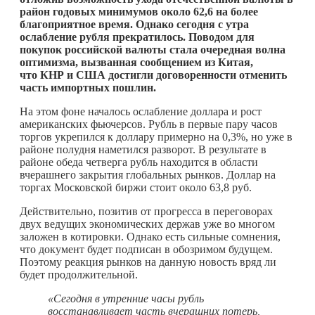
район годовых минимумов около 62,6 на более
благоприятное время. Однако сегодня с утра
ослабление рубля прекратилось. Поводом для
покупок российской валюты стала очередная волна
оптимизма, вызванная сообщением из Китая,
что КНР и США достигли договоренности отменить
часть импортных пошлин.
На этом фоне началось ослабление доллара и рост
американских фьючерсов. Рубль в первые пару часов
торгов укрепился к доллару примерно на 0,3%, но уже в
районе полудня наметился разворот. В результате в
районе обеда четверга рубль находится в области
вчерашнего закрытия глобальных рынков. Доллар на
торгах Московской биржи стоит около 63,8 руб.
Действительно, позитив от прогресса в переговорах
двух ведущих экономических держав уже во многом
заложен в котировки. Однако есть сильные сомнения,
что документ будет подписан в обозримом будущем.
Поэтому реакция рынков на данную новость вряд ли
будет продолжительной.
«Сегодня в утренние часы рубль
восстанавливает часть вчерашних потерь,