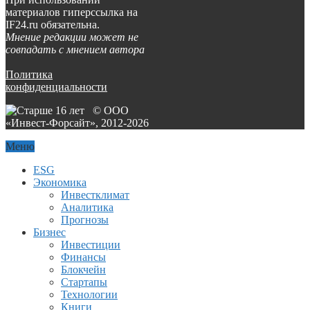
материалов гиперссылка на
IF24.ru обязательна.
Мнение редакции может не
совпадать с мнением автора
Политика
конфиденциальности
© ООО
«Инвест-Форсайт», 2012-
2026
Меню
ESG
Экономика
Инвестклимат
Аналитика
Прогнозы
Бизнес
Инвестиции
Финансы
Блокчейн
Стартапы
Технологии
Книги