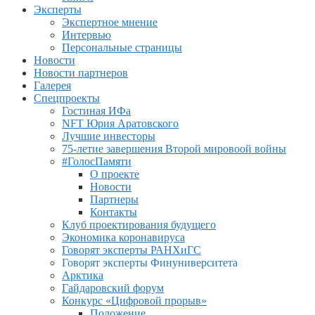
Эксперты
Экспертное мнение
Интервью
Персональные страницы
Новости
Новости партнеров
Галерея
Спецпроекты
Гостиная ИФа
NFT Юрия Аратовского
Лучшие инвесторы
75-летие завершения Второй мировоой войны
#ГолосПамяти
О проекте
Новости
Партнеры
Контакты
Клуб проектирования будущего
Экономика коронавируса
Говорят эксперты РАНХиГС
Говорят эксперты Финуниверситета
Арктика
Гайдаровский форум
Конкурс «Цифровой прорыв»
Положение