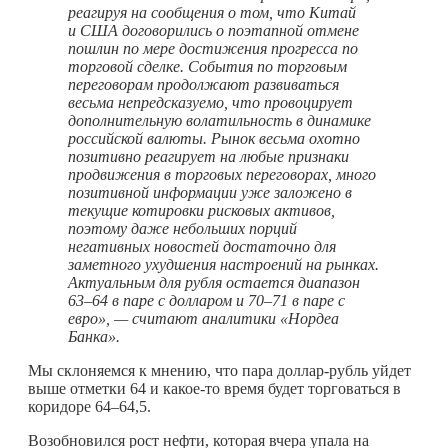
реагируя на сообщения о том, что Китай
и США договорились о поэтапной отмене
пошлин по мере достижения прогресса по
торговой сделке. События по торговым
переговорам продолжают развиваться
весьма непредсказуемо, что провоцирует
дополнительную волатильность в динамике
российской валюты. Рынок весьма охотно
позитивно реагирует на любые признаки
продвижения в торговых переговорах, много
позитивной информации уже заложено в
текущие котировки рисковых активов,
поэтому даже небольших порций
негативных новостей достаточно для
заметного ухудшения настроений на рынках.
Актуальным для рубля остается диапазон
63–64 в паре с долларом и 70–71 в паре с
евро», — считают аналитики «Нордеа
Банка».
Мы склоняемся к мнению, что пара доллар-рубль уйдет
выше отметки 64 и
какое-то
время будет торговаться в
коридоре 64–64,5.
Возобновился рост нефти, которая вчера упала на