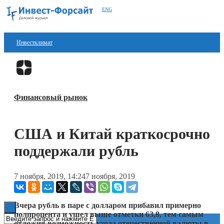
ENG
Инвестклимат
Финансы
Перейти в
Дзен
Инвестиции
Финансовый рынок
Блокчейн
Стартапы
США и Китай краткосрочно
Технологии
поддержали рубль
ESG
7 ноября, 2019, 14:24
7 ноября, 2019
Книги
Вчера рубль в паре с долларом прибавил примерно
полпроцента и ушел выше отметки 63,8, тем самым
отложив возможность ухода отечественной валюты в