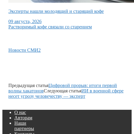
Эксперты нашли молодящий и старящий кофе
09 августа, 2026
Растворимый кофе связали со старением
Новости СМИ2
Предыдущая статья
Цифровой прорыв: итоги первой
волны хакатонов
Следующая статья
ИИ в военной сфере
несет угрозу человечеству — эксперт
О нас
Авторам
Наши
партнеры
Контакты