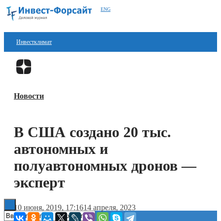
ENG
Инвестклимат
Финансы
Перейти в
Дзен
Инвестиции
Новости
Блокчейн
Стартапы
В США создано 20 тыс.
Технологии
автономных и
ESG
полуавтономных дронов —
эксперт
Книги
10 июня, 2019, 17:16
14 апреля, 2023