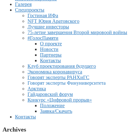
Галерея
Спецпроекты
Гостиная ИФа
NFT Юрия Аратовского
Лучшие инвесторы
75-летие завершения Второй мировоой войны
#ГолосПамяти
О проекте
Новости
Партнеры
Контакты
Клуб проектирования будущего
Экономика коронавируса
Говорят эксперты РАНХиГС
Говорят эксперты Финуниверситета
Арктика
Гайдаровский форум
Конкурс «Цифровой прорыв»
Положение
Заявка/Скачать
Контакты
Archives