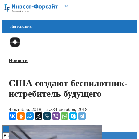
ENG
Инвестклимат
Финансы
Перейти в
Дзен
Инвестиции
Новости
Блокчейн
Стартапы
США создают беспилотник-
Технологии
истребитель будущего
ESG
4 октября, 2018, 12:33
4 октября, 2018
Книги