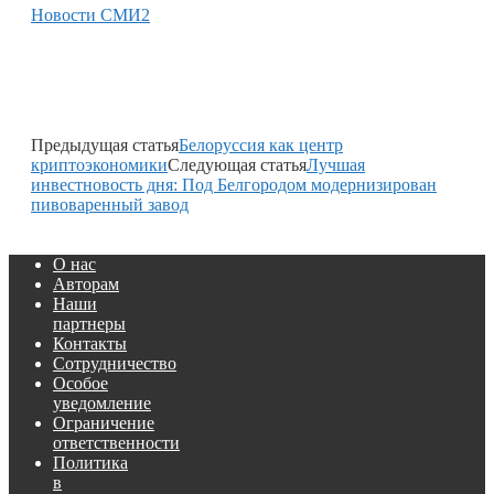
Новости СМИ2
Предыдущая статья
Белоруссия как центр
криптоэкономики
Следующая статья
Лучшая
инвестновость дня: Под Белгородом модернизирован
пивоваренный завод
О нас
Авторам
Наши
партнеры
Контакты
Сотрудничество
Особое
уведомление
Ограничение
ответственности
Политика
в