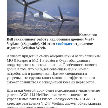
Компания
Bell заканчивает работу над боевым дроном V-247
Vigilant («Зоркий»). Об этом
сообщает
отраслевое
издание Aviation Week.
Аппарат придет на смену американским беспилотникам
MQ-9 Reaper и MQ-1 Predator и будет обслуживать
подразделения морской авиации. Особенность нового
дрона в том, что он будет совмещать функционал
истребителя и разведчика. Причем специалисты
уверены, что группа таких машин по эффективности
сможет сравниться с эскадрильей боевых вертолетов.
Для атаки боевой дрон будет использовать управляемые
ракеты AGM-114 Hellfire, а также многоцелевые
управляемые ракеты класса «воздух-земля» JAGM. В
качестве разведчика V-247 Vigilant сможет обнаруживать
подводные лодки противника.