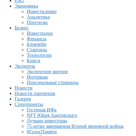
ESG
Экономика
Инвестклимат
Аналитика
Прогнозы
Бизнес
Инвестиции
Финансы
Блокчейн
Стартапы
Технологии
Книги
Эксперты
Экспертное мнение
Интервью
Персональные страницы
Новости
Новости партнеров
Галерея
Спецпроекты
Гостиная ИФа
NFT Юрия Аратовского
Лучшие инвесторы
75-летие завершения Второй мировоой войны
#ГолосПамяти