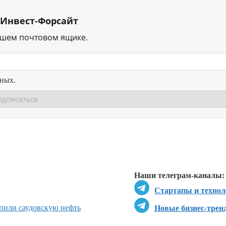
 Инвест-Форсайт
ашем почтовом ящике.
нных.
Перейти в
Перейти в
Д
Наши телеграм-каналы:
Стартапы и технол
пили саудовскую нефть
Новые бизнес-трен