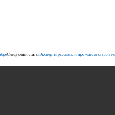
абре
Следующая статья
Эксперты рассказали про «месть старой э