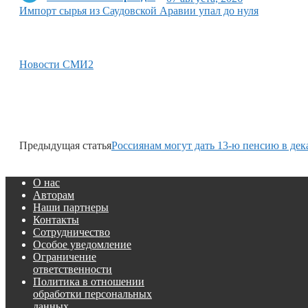
Импорт сырья из Саудовской Аравии упал до нуля
Новости СМИ2
Предыдущая статья
Россиянам могут дать 13-ю пенсию в дек
О нас
Авторам
Наши партнеры
Контакты
Сотрудничество
Особое уведомление
Ограничение
ответственности
Политика в отношении
обработки персональных
данных