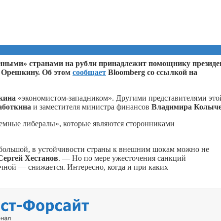
венными» странами на рубли принадлежит помощнику президе
у Орешкину. Об этом
сообщает
Bloomberg со ссылкой на
кина
«экономистом-западником». Другими представителями это
аботкина
и заместителя министра финансов
Владимира
Колыч
емные либералы», которые являются сторонниками
 большой, в устойчивости страны к внешним шокам можно не
Сергей
Хестанов
. — Но по мере ужесточения санкций
чной — снижается. Интересно, когда и при каких