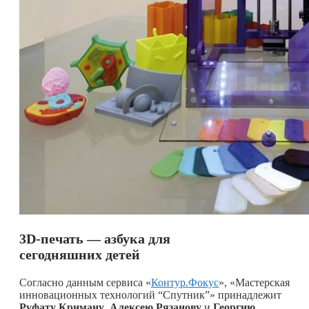
3
D
-печать — азбука для
сегодняшних детей
Согласно данным сервиса «
Контур.Фокус
», «Мастерская
инновационных технологий “Спутник”» принадлежит
Руфату Криману
,
Алексею Рязанову
и
Георгию