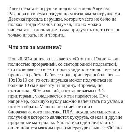
Идею печатать игрушки подсказала дочь Алексея
Рязанова во время походов по магазинам за игрушками.
Девочка просила игрушки, которых часто не было на
полках. Тогда Рязанов подумал, что их можно
напечатать, а дочь может сама придумать их, то есть не
только играть, но и творить.
Что это за машина?
Новый 3D-принтер называется «Спутник Юниор», он
полностью прозрачный, со светодиодной подсветкой,
что позволяет со всех сторон увидеть технологический
процесс в работе. Рабочее поле принтера небольшое —
10x10x10 см, то есть игрушка может получиться не
больше 10 см в высоту и ширину. Впрочем, по
статистике, 80% изделий, изготавливаемых 3D-
принтерами, укладывается в эти параметры. Ну а,
например, большую куклу можно напечатать по узлам, а
потом собрать. Машина печатает нити из
биоразлагаемого пластика ПЛА, исходным сырьем для
получения которого являются кукуруза, свекла и другие
природные материалы. У пластика один недостаток —
он становится мягким при температуре свыше +60С, но