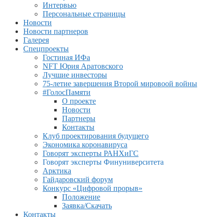
Интервью
Персональные страницы
Новости
Новости партнеров
Галерея
Спецпроекты
Гостиная ИФа
NFT Юрия Аратовского
Лучшие инвесторы
75-летие завершения Второй мировоой войны
#ГолосПамяти
О проекте
Новости
Партнеры
Контакты
Клуб проектирования будущего
Экономика коронавируса
Говорят эксперты РАНХиГС
Говорят эксперты Финуниверситета
Арктика
Гайдаровский форум
Конкурс «Цифровой прорыв»
Положение
Заявка/Скачать
Контакты