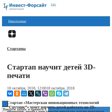
ENG
Инвестклимат
Финансы
Перейти в
Дзен
Инвестиции
Стартапы
Блокчейн
Стартапы
Стартап научит детей 3D-
Технологии
печати
ESG
18 октября, 2018, 12:00
18 октября, 2018
Книги
Стартап «Мастерская инновационных технологий
“Спутник”» хочет научить детей работать на 3D-
принтере, чтобы они смогли печатать такие игрушки,