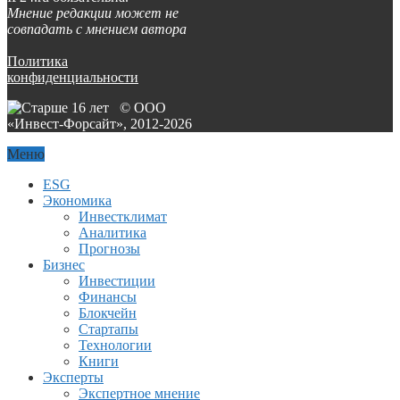
Мнение редакции может не
совпадать с мнением автора
Политика
конфиденциальности
© ООО
«Инвест-Форсайт», 2012-
2026
Меню
ESG
Экономика
Инвестклимат
Аналитика
Прогнозы
Бизнес
Инвестиции
Финансы
Блокчейн
Стартапы
Технологии
Книги
Эксперты
Экспертное мнение