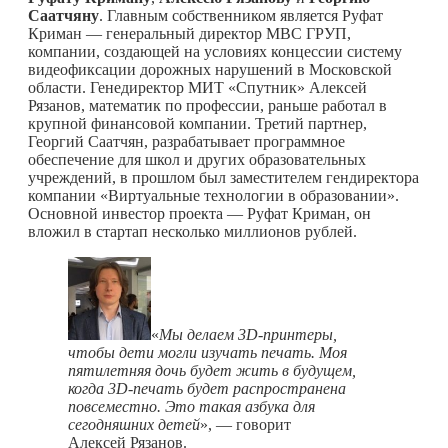
Саатчяну
. Главным собственником является Руфат
Криман — генеральный директор МВС ГРУП,
компании, создающей на условиях концессии систему
видеофиксации дорожных нарушений в Московской
области. Генедиректор МИТ «Спутник» Алексей
Рязанов, математик по профессии, раньше работал в
крупной финансовой компании. Третий партнер,
Георгий Саатчян, разрабатывает программное
обеспечение для школ и других образовательных
учреждений, в прошлом был заместителем гендиректора
компании «Виртуальные технологии в образовании».
Основной инвестор проекта — Руфат Криман, он
вложил в стартап несколько миллионов рублей.
«
Мы делаем
3
D
-принтеры,
чтобы дети могли изучать печать. Моя
пятилетняя дочь будет жить в будущем,
когда 3
D
-печать будет распространена
повсеместно. Это такая азбука для
сегодняшних детей
», — говорит
Алексей Рязанов.