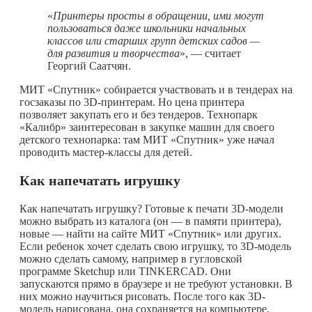
«
Принтеры просты в обращении, ими могут
пользоваться даже школьники начальных
классов или старших групп детских садов —
для развития и творчества
», — считает
Георгий Саатчян.
МИТ «Спутник» собирается участвовать и в тендерах на
госзаказы по 3D-принтерам. Но цена принтера
позволяет закупать его и без тендеров. Технопарк
«Калибр» заинтересован в закупке машин для своего
детского технопарка: там МИТ «Спутник» уже начал
проводить мастер-классы для детей.
Как напечатать игрушку
Как напечатать игрушку? Готовые к печати 3D-модели
можно выбрать из каталога (он — в памяти принтера),
новые — найти на сайте МИТ «Спутник» или других.
Если ребенок хочет сделать свою игрушку, то 3D-модель
можно сделать самому, например в гугловской
программе Sketchup или TINKERCAD. Они
запускаются прямо в браузере и не требуют установки. В
них можно научиться рисовать. После того как 3D-
модель нарисована, она сохраняется на компьютере,