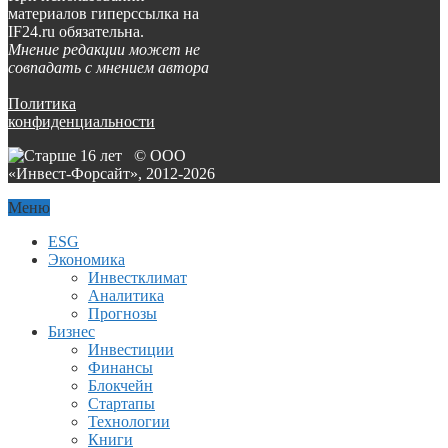
материалов гиперссылка на
IF24.ru обязательна.
Мнение редакции может не
совпадать с мнением автора
Политика
конфиденциальности
© ООО
«Инвест-Форсайт», 2012-
2026
Меню
ESG
Экономика
Инвестклимат
Аналитика
Прогнозы
Бизнес
Инвестиции
Финансы
Блокчейн
Стартапы
Технологии
Книги