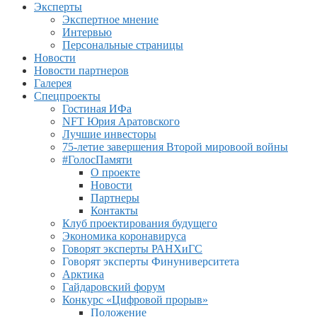
Эксперты
Экспертное мнение
Интервью
Персональные страницы
Новости
Новости партнеров
Галерея
Спецпроекты
Гостиная ИФа
NFT Юрия Аратовского
Лучшие инвесторы
75-летие завершения Второй мировоой войны
#ГолосПамяти
О проекте
Новости
Партнеры
Контакты
Клуб проектирования будущего
Экономика коронавируса
Говорят эксперты РАНХиГС
Говорят эксперты Финуниверситета
Арктика
Гайдаровский форум
Конкурс «Цифровой прорыв»
Положение