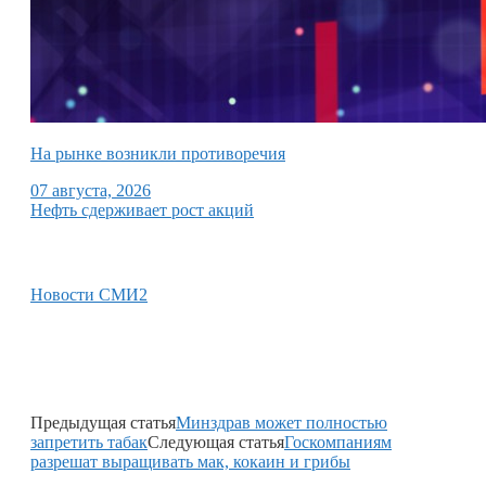
На рынке возникли противоречия
07 августа, 2026
Нефть сдерживает рост акций
Новости СМИ2
Предыдущая статья
Минздрав может полностью
запретить табак
Следующая статья
Госкомпаниям
разрешат выращивать мак, кокаин и грибы