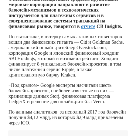
мировые корпорации направляют в развитие
блокчейн-механизмов и технологических
инструментов для платежных сервисов и в
совершенствование системы транзакций на
финансовом рынке, говорится в
отчете
CB Insights.
По статистике, в пятерку самых активных инвесторов
вошли два банковских гиганта — Citi и Goldman Sachs,
американский онлайн-ритейлер Overstock.com,
корпорация Google и японский финансовый холдинг
SBI Holdings, который и возглавил рейтинг. Холдинг
финансирует 8 уникальных блокчейн-проектов, в том
числе платежный сервис Ripple, а также
криптовалютную биржу Kraken.
«Под крылом» Google эксперты насчитали шесть
блокчейн-проектов, наиболее известные из них —
хранилище данных Storj, финансовая платформа
LedgerX и решение для онлайн-ритейла Veem.
По данным аналитиков, за неполный 2017 год блокчейн
получил $4,12 млрд, из которых $2,9 млрд привлечены
через ICO.