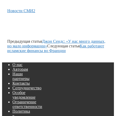
Новости СМИ2
Предыдущая статья
Джон Сендс: «У нас много данных,
но мало информации»
Следующая статья
Как работают
исламские финансы во Франции
О нас
Авторам
Наши
партнеры
Контакты
Сотрудничество
Особое
уведомление
Ограничение
ответственности
Политика
в