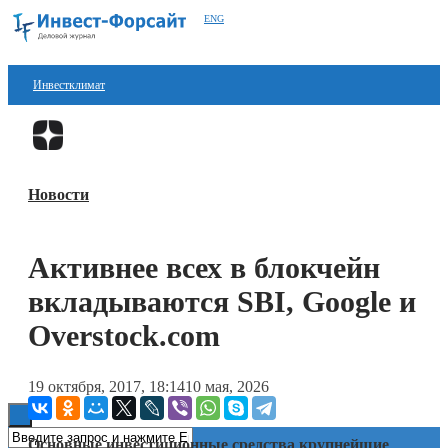
ENG
Инвестклимат
Финансы
Перейти в
Дзен
Инвестиции
Новости
Блокчейн
Стартапы
Активнее всех в блокчейн
Технологии
вкладываются SBI, Google и
ESG
Overstock.com
Книги
19 октября, 2017, 18:14
10 мая, 2026
Основные инвестиционные средства крупнейшие