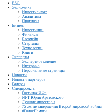
ESG
Экономика
Инвестклимат
Аналитика
Прогнозы
Бизнес
Инвестиции
Финансы
Блокчейн
Стартапы
Технологии
Книги
Эксперты
Экспертное мнение
Интервью
Персональные страницы
Новости
Новости партнеров
Галерея
Спецпроекты
Гостиная ИФа
NFT Юрия Аратовского
Лучшие инвесторы
75-летие завершения Второй мировоой войны
#ГолосПамяти