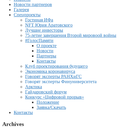
Новости партнеров
Галерея
Спецпроекты
Гостиная ИФа
NFT Юрия Аратовского
Лучшие инвесторы
75-летие завершения Второй мировоой войны
#ГолосПамяти
О проекте
Новости
Партнеры
Контакты
Клуб проектирования будущего
Экономика коронавируса
Говорят эксперты РАНХиГС
Говорят эксперты Финуниверситета
Арктика
Гайдаровский форум
Конкурс «Цифровой прорыв»
Положение
Заявка/Скачать
Контакты
Archives