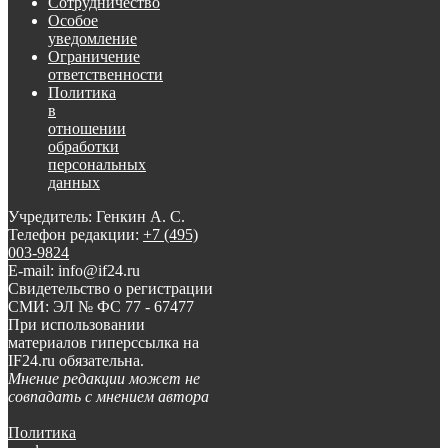
Сотрудничество
Особое
уведомление
Ограничение
ответственности
Политика
в
отношении
обработки
персональных
данных
Учредитель: Генкин А. С.
Телефон редакции:
+7 (495)
003-9824
E-mail: info@if24.ru
Свидетельство о регистрации
СМИ: ЭЛ № ФС 77 - 67477
При использовании
материалов гиперссылка на
IF24.ru обязательна.
Мнение редакции может не
совпадать с мнением автора
Политика