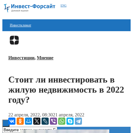
ENG
Инвестклимат
Финансы
Перейти в
Дзен
Инвестиции
Инвестиции
,
Мнение
Блокчейн
Стартапы
Стоит ли инвестировать в
Технологии
жилую недвижимость в 2022
ESG
году?
Книги
22 апреля, 2022, 08:30
21 апреля, 2022