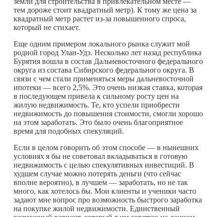
земли для строительства в привлекательном месте —
тем дороже стоит квадратный метр). К тому же цена за
квадратный метр растет из-за повышенного спроса,
который не стихает.
Еще одним примером локального рынка служит мой
родной город Улан-Удэ. Несколько лет назад республика
Бурятия вошла в состав Дальневосточного федерального
округа из состава Сибирского федерального округа. В
связи с чем стали применяться меры дальневосточной
ипотеки — всего 2,5%. Это очень низкая ставка, которая
в последующем привела к сильному росту цен на
жилую недвижимость. Те, кто успели приобрести
недвижимость до повышения стоимости, смогли хорошо
на этом заработать. Это было очень благоприятное
время для подобных спекуляций.
Если в целом говорить об этом способе — в нынешних
условиях я бы не советовал вкладываться в готовую
недвижимость с целью спекулятивных инвестиций. В
худшем случае можно потерять деньги (что сейчас
вполне вероятно), в лучшем — заработать, но не так
много, как хотелось бы. Мои клиенты и ученики часто
задают мне вопрос про возможность быстрого заработка
на покупке жилой недвижимости. Единственный