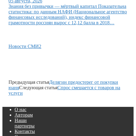
05 августа, 2026
Знания без привычки — мёртвый капитал Показательна
статистика: по данным НАФИ (Национальное агентство
финансовых исследований), индекс финансовой
грамотности россиян вырос с 12,12 балла в 2018…
Новости СМИ2
Предыдущая статья
Делягин предостерег от покупки
юаня
Следующая статья
Спрос смещается с товаров на
услуги
О нас
Авторам
Наши
партнеры
Контакты