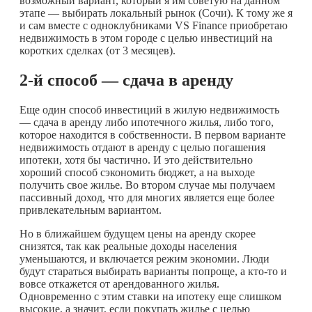
возможный вариант, который я им советую на данном
этапе — выбирать локальный рынок (Сочи). К тому же я
и сам вместе с одноклубниками VS Finance приобретаю
недвижимость в этом городе с целью инвестиций на
коротких сделках (от 3 месяцев).
2-й способ
—
сдача в аренду
Еще один способ инвестиций в жилую недвижимость
— сдача в аренду либо ипотечного жилья, либо того,
которое находится в собственности. В первом варианте
недвижимость отдают в аренду с целью погашения
ипотеки, хотя бы частично. И это действительно
хороший способ сэкономить бюджет, а на выходе
получить свое жилье. Во втором случае мы получаем
пассивный доход, что для многих является еще более
привлекательным вариантом.
Но в ближайшем будущем цены на аренду скорее
снизятся, так как реальные доходы населения
уменьшаются, и включается режим экономии. Люди
будут стараться выбирать варианты попроще, а
кто-то
и
вовсе откажется от арендованного жилья.
Одновременно с этим ставки на ипотеку еще слишком
высокие, а значит, если покупать жилье с целью