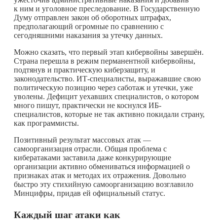
к ним и уголовное преследование. В Государственную
Думу отправлен закон об оборотных штрафах,
предполагающий огромные по сравнению с
сегодняшними наказания за утечку данных.
Можно сказать, что первый этап кибервойны завершён.
Страна перешла в режим перманентной кибервойны,
подтянув и практическую киберзащиту, и
законодательство. ИТ-специалисты, выражавшие свою
политическую позицию через саботаж и утечки, уже
уволены. Дефицит уехавших специалистов, о котором
много пишут, практически не коснулся ИБ-
специалистов, которые не так активно покидали страну,
как программисты.
Позитивный результат массовых атак —
самоорганизация отрасли. Общая проблема с
кибератаками заставила даже конкурирующие
организации активно обмениваться информацией о
признаках атак и методах их отражения. Довольно
быстро эту стихийную самоорганизацию возглавило
Минцифры, придав ей официальный статус.
Каждый шаг атаки как