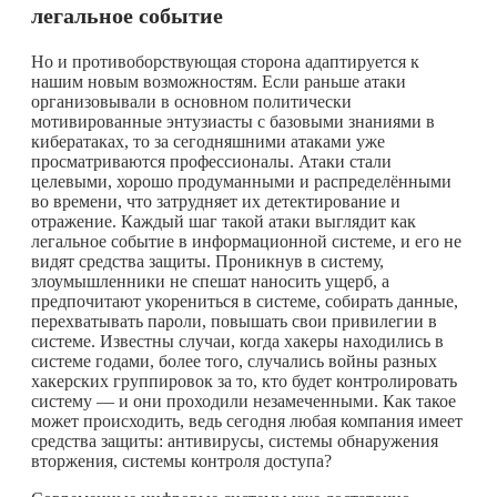
легальное событие
Но и противоборствующая сторона адаптируется к
нашим новым возможностям. Если раньше атаки
организовывали в основном политически
мотивированные энтузиасты с базовыми знаниями в
кибератаках, то за сегодняшними атаками уже
просматриваются профессионалы. Атаки стали
целевыми, хорошо продуманными и распределёнными
во времени, что затрудняет их детектирование и
отражение. Каждый шаг такой атаки выглядит как
легальное событие в информационной системе, и его не
видят средства защиты. Проникнув в систему,
злоумышленники не спешат наносить ущерб, а
предпочитают укорениться в системе, собирать данные,
перехватывать пароли, повышать свои привилегии в
системе. Известны случаи, когда хакеры находились в
системе годами, более того, случались войны разных
хакерских группировок за то, кто будет контролировать
систему — и они проходили незамеченными. Как такое
может происходить, ведь сегодня любая компания имеет
средства защиты: антивирусы, системы обнаружения
вторжения, системы контроля доступа?