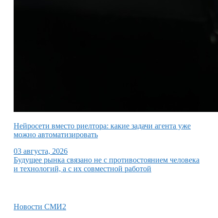
Нейросети вместо риелтора: какие задачи агента уже
можно автоматизировать
03 августа, 2026
Будущее рынка связано не с противостоянием человека
и технологий, а с их совместной работой
Новости СМИ2