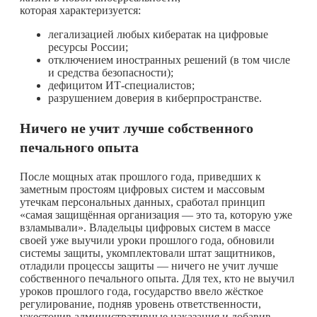
которая характеризуется:
легализацией любых кибератак на цифровые
ресурсы России;
отключением иностранных решений (в том числе
и средства безопасности);
дефицитом ИТ-специалистов;
разрушением доверия в киберпространстве.
Ничего не учит лучше собственного
печального опыта
После мощных атак прошлого года, приведших к
заметным простоям цифровых систем и массовым
утечкам персональных данных, сработал принцип
«самая защищённая организация — это та, которую уже
взламывали». Владельцы цифровых систем в массе
своей уже выучили уроки прошлого года, обновили
системы защиты, укомплектовали штат защитников,
отладили процессы защиты — ничего не учит лучше
собственного печального опыта. Для тех, кто не выучил
уроков прошлого года, государство ввело жёсткое
регулирование, подняв уровень ответственности,
ужесточив административные наказания и добавив