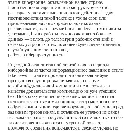
этап в кибервойне, объявленной нашей стране.
Постепенное внедрение в инфраструктуру жертвы,
разведка, малозаметные шпионские действия — для
противодействия такой тактике нужны свои или
привлекаемые на договорной основе команды
расследования, называемые threat hunters — охотники за
угрозами. Для их работы нужно как можно больше
данных — вплоть до телеметрии рабочих станций и
сетевых устройств, с их помощью будет легче отличить
случайную аномалию от следа
работы киберпреступников.
Ещё одной отличительной чертой нового периода
кибервойны является информационное давление в стиле
fake news — дня не проходит, чтобы
какая-нибудь
преступная группировка не заявила о взломе
какой-нибудь
знаковой компании и не выложила в
качестве доказательства компиляцию из уже утекших
баз. Поскольку количество утекших записей россиян
исчисляется сотнями миллионов, всегда можно из них
собрать компиляцию, удовлетворяющую любым наперёд
заданным требованиям, и объявить её утечкой из банка,
телеком-оператора, госуслуг и т.п. Это не значит, что все
такие заявления являются намеренной ложью,
возможно, среди них встречаются и свежие утечки, но