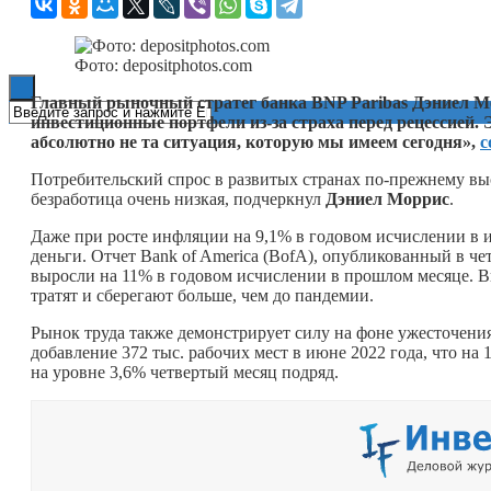
Книги
Фото: depositphotos.com
Главный рыночный стратег банка BNP Paribas Дэниел Мор
инвестиционные портфели из-за страха перед рецессией. Э
абсолютно не та ситуация, которую мы имеем сегодня»,
с
Потребительский спрос в развитых странах по-прежнему вы
безработица очень низкая, подчеркнул
Дэниел Моррис
.
Даже при росте инфляции на 9,1% в годовом исчислении в 
деньги. Отчет Bank of America (BofA), опубликованный в че
выросли на 11% в годовом исчислении в прошлом месяце. В
тратят и сберегают больше, чем до пандемии.
Рынок труда также демонстрирует силу на фоне ужесточен
добавление 372 тыс. рабочих мест в июне 2022 года, что на
на уровне 3,6% четвертый месяц подряд.