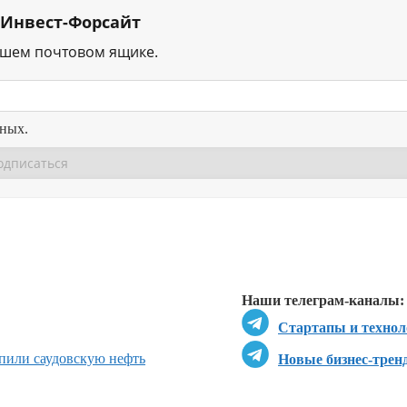
 Инвест-Форсайт
ашем почтовом ящике.
нных.
Перейти в
Перейти в
Д
Наши телеграм-каналы:
Стартапы и технол
пили саудовскую нефть
Новые бизнес-трен