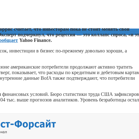
рис считает, что инвесторам пока не стоит менять свои
ксперт подчеркнул, что рецессия — это коллапс спроса, «и э
ообщает
Yahoo Finance.
сок, инвестиции в бизнес по-прежнему довольно хороши, а
июне американские потребители продолжают активно тратить
тверг, показывает, что расходы по кредитным и дебетовым карта
нутренние данные BofA также подтверждают, что потребители
ия финансовых условий. Бюро статистики труда США зафиксиров
 104 тыс. выше прогнозов аналитиков. Уровень безработицы остал