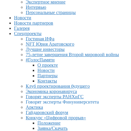
Экспертное мнение
Интервью
Персональные страницы
Новости
Новости партнеров
Галерея
Спецпроекты
Гостиная ИФа
NFT Юрия Аратовского
Лучшие инвесторы
75-летие завершения Второй мировоой войны
#ГолосПамяти
О проекте
Новости
Партнеры
Контакты
Клуб проектирования будущего
Экономика коронавируса
Говорят эксперты РАНХиГС
Говорят эксперты Финуниверситета
Арктика
Гайдаровский форум
Конкурс «Цифровой прорыв»
Положение
Заявка/Скачать