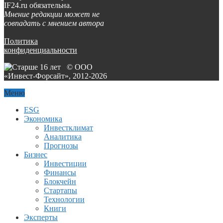
IF24.ru обязательна.
Мнение редакции может не
совпадать с мнением автора
Политика
конфиденциальности
© ООО
«Инвест-Форсайт», 2012-
2026
Меню
ESG
Экономика
Инвестклимат
Аналитика
Прогнозы
Бизнес
Инвестиции
Финансы
Блокчейн
Стартапы
Технологии
Книги
Эксперты