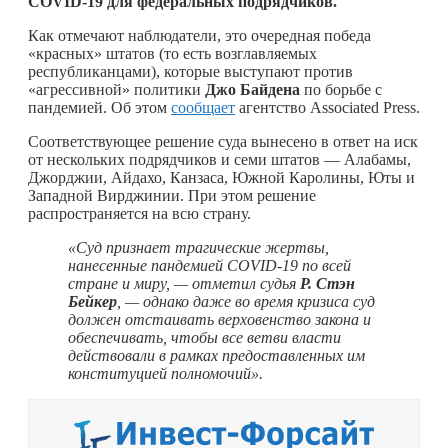
COVID-19 для федеральных подрядчиков.
Как отмечают наблюдатели, это очередная победа
«красных» штатов (то есть возглавляемых
республиканцами), которые выступают против
«агрессивной» политики
Джо Байдена
по борьбе с
пандемией. Об этом
сообщает
агентство Associated Press.
Соответствующее решение суда вынесено в ответ на иск
от нескольких подрядчиков и семи штатов — Алабамы,
Джорджии, Айдахо, Канзаса, Южной Каролины, Юты и
Западной Вирджинии. При этом решение
распространяется на всю страну.
«Суд признает трагические жертвы,
нанесенные пандемией COVID-19 по всей
стране и миру, — отметил судья
Р. Стэн
Бейкер
, — однако даже во время кризиса суд
должен отстаивать верховенство закона и
обеспечивать, чтобы все ветви власти
действовали в рамках предоставленных им
конституцией полномочий».