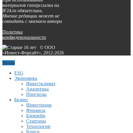
материалов гиперссылка на
IF24.ru обязательна.
Мнение редакции может не
совпадать с мнением автора
Политика
конфиденциальности
© ООО
«Инвест-Форсайт», 2012-
2026
Меню
ESG
Экономика
Инвестклимат
Аналитика
Прогнозы
Бизнес
Инвестиции
Финансы
Блокчейн
Стартапы
Технологии
Книги