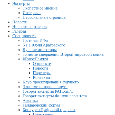
Эксперты
Экспертное мнение
Интервью
Персональные страницы
Новости
Новости партнеров
Галерея
Спецпроекты
Гостиная ИФа
NFT Юрия Аратовского
Лучшие инвесторы
75-летие завершения Второй мировоой войны
#ГолосПамяти
О проекте
Новости
Партнеры
Контакты
Клуб проектирования будущего
Экономика коронавируса
Говорят эксперты РАНХиГС
Говорят эксперты Финуниверситета
Арктика
Гайдаровский форум
Конкурс «Цифровой прорыв»
Положение