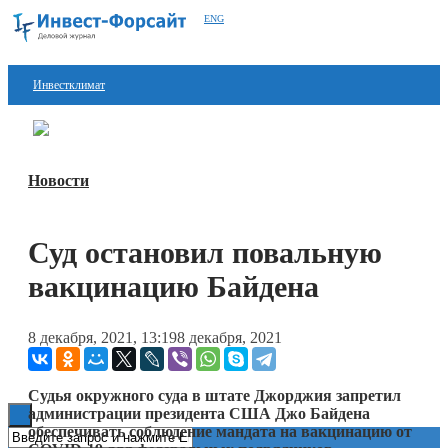
ENG
Инвестклимат
Финансы
Перейти в
Дзен
Инвестиции
Новости
Блокчейн
Суд остановил повальную
Стартапы
вакцинацию Байдена
Технологии
ESG
8 декабря, 2021, 13:19
8 декабря, 2021
Книги
Судья окружного суда в штате Джорджия запретил
администрации президента США Джо Байдена
обеспечивать соблюдение мандата на вакцинацию от