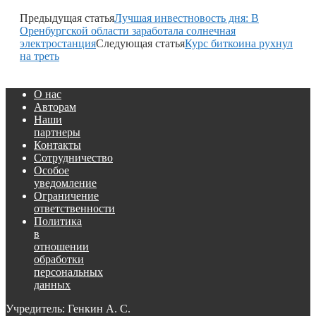
Предыдущая статья
Лучшая инвестновость дня: В
Оренбургской области заработала солнечная
электростанция
Следующая статья
Курс биткоина рухнул
на треть
О нас
Авторам
Наши
партнеры
Контакты
Сотрудничество
Особое
уведомление
Ограничение
ответственности
Политика
в
отношении
обработки
персональных
данных
Учредитель: Генкин А. С.