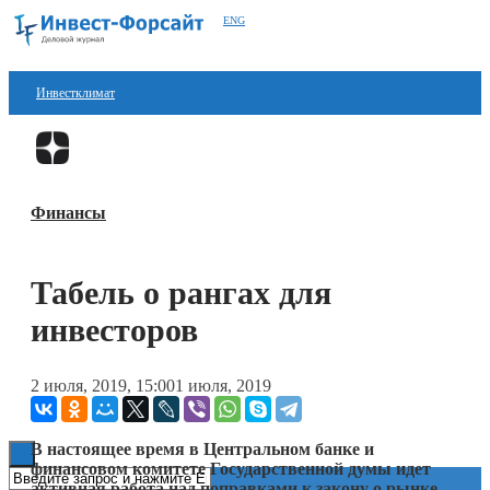
ENG
Инвестклимат
Финансы
Перейти в
Дзен
Инвестиции
Финансы
Блокчейн
Стартапы
Табель о рангах для
Технологии
инвесторов
ESG
2 июля, 2019, 15:00
1 июля, 2019
Книги
В настоящее время в Центральном банке и
финансовом комитете Государственной думы идет
активная работа над поправками к закону о рынке