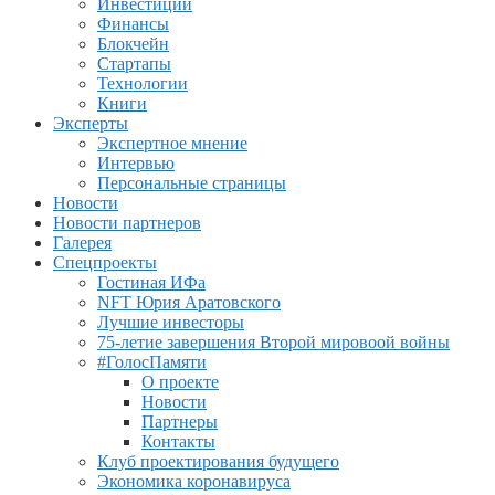
Инвестиции
Финансы
Блокчейн
Стартапы
Технологии
Книги
Эксперты
Экспертное мнение
Интервью
Персональные страницы
Новости
Новости партнеров
Галерея
Спецпроекты
Гостиная ИФа
NFT Юрия Аратовского
Лучшие инвесторы
75-летие завершения Второй мировоой войны
#ГолосПамяти
О проекте
Новости
Партнеры
Контакты
Клуб проектирования будущего
Экономика коронавируса