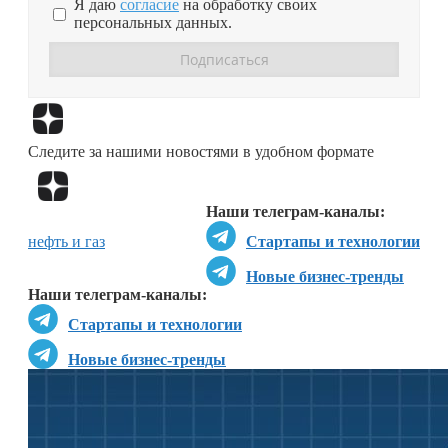
Я даю
согласие
на обработку своих
персональных данных.
Перейти в
Дзен
Следите за нашими новостями в удобном формате
Перейти в
Дзен
Наши телеграм-каналы:
нефть и газ
Стартапы и технологии
Новые бизнес-тренды
Наши телеграм-каналы:
Стартапы и технологии
Новые бизнес-тренды