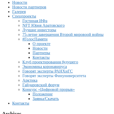
Новости
Новости партнеров
Галерея
Спецпроекты
Гостиная ИФа
NFT Юрия Аратовского
Лучшие инвесторы
75-летие завершения Второй мировоой войны
#ГолосПамяти
О проекте
Новости
Партнеры
Контакты
Клуб проектирования будущего
Экономика коронавируса
Говорят эксперты РАНХиГС
Говорят эксперты Финуниверситета
Арктика
Гайдаровский форум
Конкурс «Цифровой прорыв»
Положение
Заявка/Скачать
Контакты
Archives