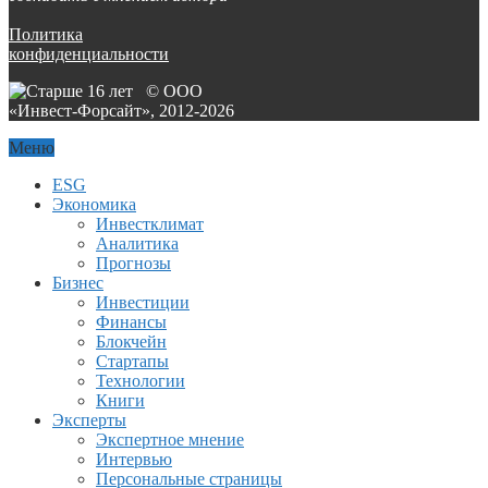
Политика
конфиденциальности
© ООО
«Инвест-Форсайт», 2012-
2026
Меню
ESG
Экономика
Инвестклимат
Аналитика
Прогнозы
Бизнес
Инвестиции
Финансы
Блокчейн
Стартапы
Технологии
Книги
Эксперты
Экспертное мнение
Интервью
Персональные страницы