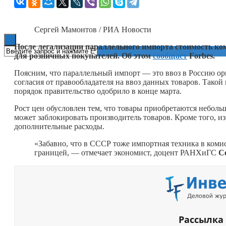
Книги
Сергей Мамонтов / РИА Новости
После легализации параллельного импорта стоимость к
для розничных покупателей. Об этом
сообщает
Forbes.
Поясним, что параллельный импорт — это ввоз в Россию ор
согласия от правообладателя на ввоз данных товаров. Тако
порядок правительство одобрило в конце марта.
Рост цен обусловлен тем, что товары приобретаются небол
может заблокировать производитель товаров. Кроме того, и
дополнительные расходы.
«Забавно, что в СССР тоже импортная техника в комис
границей, — отмечает экономист, доцент РАНХиГС
С
Рассылка