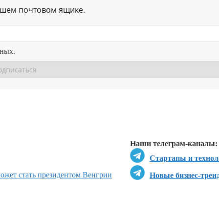
ашем почтовом ящике.
нных.
Перейти в
Перейти в
Д
Наши телеграм-каналы:
Стартапы и технол
может стать президентом Венгрии
Новые бизнес-трен