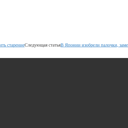
ить старение
Следующая статья
В Японии изобрели палочки, зам