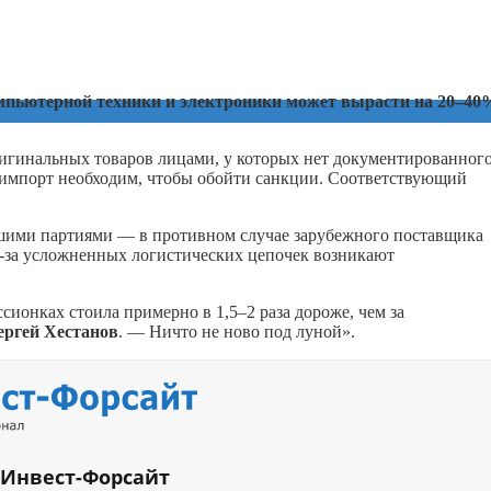
омпьютерной техники и электроники может вырасти на 20–40
игинальных товаров лицами, у которых нет документированног
й импорт необходим, чтобы обойти санкции. Соответствующий
ьшими партиями — в противном случае зарубежного поставщика
з-за усложненных логистических цепочек возникают
сионках стоила примерно в 1,5–2 раза дороже, чем за
ергей Хестанов
. — Ничто не ново под луной».
 Инвест-Форсайт