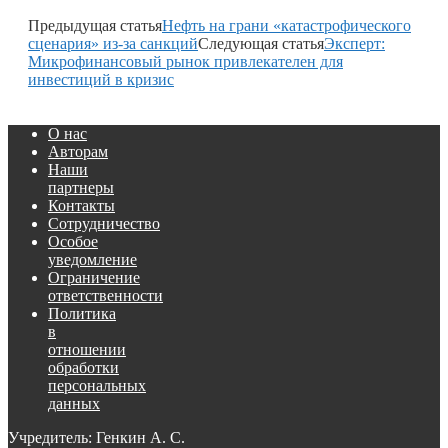
Предыдущая статья
Нефть на грани «катастрофического
сценария» из-за санкций
Следующая статья
Эксперт:
Микрофинансовый рынок привлекателен для
инвестиций в кризис
О нас
Авторам
Наши
партнеры
Контакты
Сотрудничество
Особое
уведомление
Ограничение
ответственности
Политика
в
отношении
обработки
персональных
данных
Учредитель: Генкин А. С.