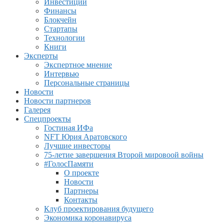
Инвестиции
Финансы
Блокчейн
Стартапы
Технологии
Книги
Эксперты
Экспертное мнение
Интервью
Персональные страницы
Новости
Новости партнеров
Галерея
Спецпроекты
Гостиная ИФа
NFT Юрия Аратовского
Лучшие инвесторы
75-летие завершения Второй мировоой войны
#ГолосПамяти
О проекте
Новости
Партнеры
Контакты
Клуб проектирования будущего
Экономика коронавируса