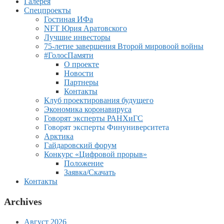
Галерея
Спецпроекты
Гостиная ИФа
NFT Юрия Аратовского
Лучшие инвесторы
75-летие завершения Второй мировоой войны
#ГолосПамяти
О проекте
Новости
Партнеры
Контакты
Клуб проектирования будущего
Экономика коронавируса
Говорят эксперты РАНХиГС
Говорят эксперты Финуниверситета
Арктика
Гайдаровский форум
Конкурс «Цифровой прорыв»
Положение
Заявка/Скачать
Контакты
Archives
Август 2026