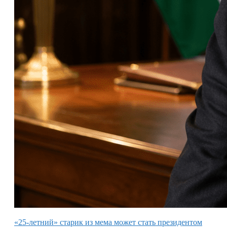
«25-летний» старик из мема может стать президентом