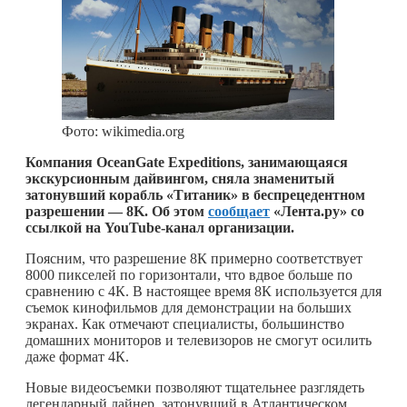
Фото: wikimedia.org
Компания OceanGate Expeditions, занимающаяся
экскурсионным дайвингом, сняла знаменитый
затонувший корабль «Титаник» в беспрецедентном
разрешении — 8K. Об этом
сообщает
«Лента.ру» со
ссылкой на YouTube-канал организации.
Поясним, что разрешение 8К примерно соответствует
8000 пикселей по горизонтали, что вдвое больше по
сравнению с 4К. В настоящее время 8К используется для
съемок кинофильмов для демонстрации на больших
экранах. Как отмечают специалисты, большинство
домашних мониторов и телевизоров не смогут осилить
даже формат 4К.
Новые видеосъемки позволяют тщательнее разглядеть
легендарный лайнер, затонувший в Атлантическом