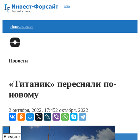
ENG
Инвестклимат
Финансы
Перейти в
Дзен
Инвестиции
Новости
Блокчейн
Стартапы
«Титаник» пересняли по-
Технологии
новому
ESG
2 октября, 2022, 17:45
2 октября, 2022
Книги