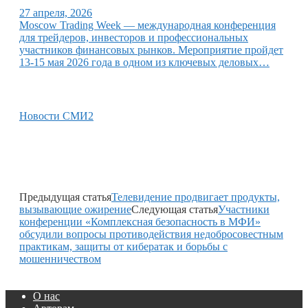
27 апреля, 2026
Moscow Trading Week — международная конференция
для трейдеров, инвесторов и профессиональных
участников финансовых рынков. Мероприятие пройдет
13-15 мая 2026 года в одном из ключевых деловых…
Новости СМИ2
Предыдущая статья
Телевидение продвигает продукты,
вызывающие ожирение
Следующая статья
Участники
конференции «Комплексная безопасность в МФИ»
обсудили вопросы противодействия недобросовестным
практикам, защиты от кибератак и борьбы с
мошенничеством
О нас