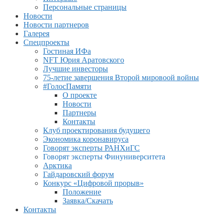
Персональные страницы
Новости
Новости партнеров
Галерея
Спецпроекты
Гостиная ИФа
NFT Юрия Аратовского
Лучшие инвесторы
75-летие завершения Второй мировоой войны
#ГолосПамяти
О проекте
Новости
Партнеры
Контакты
Клуб проектирования будущего
Экономика коронавируса
Говорят эксперты РАНХиГС
Говорят эксперты Финуниверситета
Арктика
Гайдаровский форум
Конкурс «Цифровой прорыв»
Положение
Заявка/Скачать
Контакты