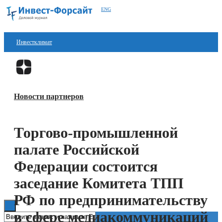
ENG
Инвестклимат
Финансы
Перейти в
Дзен
Инвестиции
Новости партнеров
Блокчейн
Стартапы
Торгово-промышленной
Технологии
палате Российской
ESG
Федерации состоится
заседание Комитета ТПП
Книги
РФ по предпринимательству
в сфере медиакоммуникаций