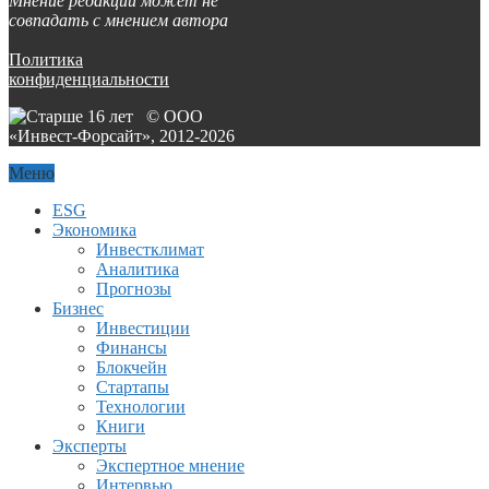
Мнение редакции может не
совпадать с мнением автора
Политика
конфиденциальности
© ООО
«Инвест-Форсайт», 2012-
2026
Меню
ESG
Экономика
Инвестклимат
Аналитика
Прогнозы
Бизнес
Инвестиции
Финансы
Блокчейн
Стартапы
Технологии
Книги
Эксперты
Экспертное мнение
Интервью