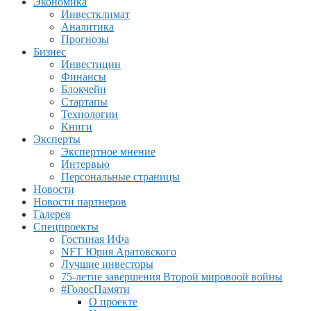
Экономика
Инвестклимат
Аналитика
Прогнозы
Бизнес
Инвестиции
Финансы
Блокчейн
Стартапы
Технологии
Книги
Эксперты
Экспертное мнение
Интервью
Персональные страницы
Новости
Новости партнеров
Галерея
Спецпроекты
Гостиная ИФа
NFT Юрия Аратовского
Лучшие инвесторы
75-летие завершения Второй мировоой войны
#ГолосПамяти
О проекте