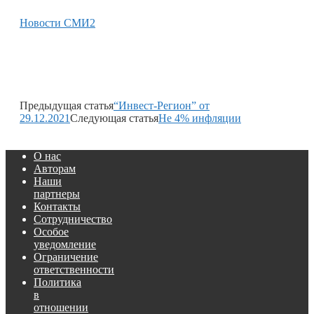
Новости СМИ2
Предыдущая статья
“Инвест-Регион” от
29.12.2021
Следующая статья
Не 4% инфляции
О нас
Авторам
Наши
партнеры
Контакты
Сотрудничество
Особое
уведомление
Ограничение
ответственности
Политика
в
отношении