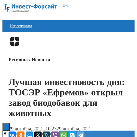
ENG
Инвестклимат
Финансы
Перейти в
Дзен
Инвестиции
Регионы / Новости
Блокчейн
Стартапы
Лучшая инвестновость дня:
Технологии
ТОСЭР «Ефремов» открыл
ESG
завод биодобавок для
животных
Книги
29 декабря, 2021, 10:23
29 декабря, 2021