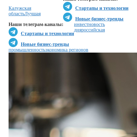
Калужская
Стартапы и технологии
область
Лучшая
Новые бизнес-тренды
Наши телеграм-каналы:
инвестновость
дня
российская
Стартапы и технологии
Новые бизнес-тренды
промышленность
экономика регионов