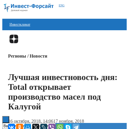
ENG
Инвестклимат
Финансы
Перейти в
Дзен
Инвестиции
Регионы / Новости
Блокчейн
Стартапы
Лучшая инвестновость дня:
Технологии
Total открывает
ESG
производство масел под
Калугой
Книги
16 октября, 2018, 14:06
17 ноября, 2018