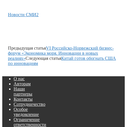
Новости СМИ2
Предыдущая статья
VI Российско-Норвежский бизнес-
форум «Экономика моря. Инновации в новых
реалиях»
Следующая статья
Китай готов обогнать США
по инновациям
О нас
Авторам
Наши
партнеры
Контакты
Сотрудничество
Особое
уведомление
Ограничение
ответственности