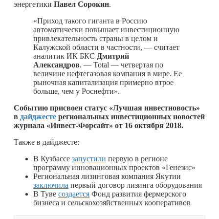
энергетики
Павел Сорокин
.
«Приход такого гиганта в Россию
автоматически повышает инвестиционную
привлекательность страны в целом и
Калужской области в частности, — считает
аналитик ИК БКC
Дмитрий
Александров
. — Total — четвертая по
величине нефтегазовая компания в мире. Ее
рыночная капитализация примерно втрое
больше, чем у Роснефти».
Событию присвоен статус «Лучшая инвестновость»
в
дайджесте
региональных инвестиционных новостей
журнала «Инвест-Форсайт» от 16 октября 2018.
Также в дайджесте:
В Кузбассе
запустили
первую в регионе
программу инновационных проектов «Генезис»
Региональная лизинговая компания Якутии
заключила
первый договор лизинга оборудования
В Туве
создается
Фонд развития фермерского
бизнеса и сельскохозяйственных кооперативов